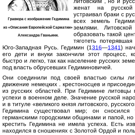
литовским , но и рус
женат на русско
устраивал браки с рус
Гравюра с изображение Гедимина
всех земель Гедим
землями. Литовской
из «Описания Европейской Сарматии»
образовать такой цент
Александра Гваньини.
тяготеть потерявшая
Юго-Западная Русь. Гедимин (1
316
—
1341
) на
его дети и внуки закончили этот процесс, 
быстро и легко, так как население русских зем
под власть обрусевших Гедиминовичей.
Они соединили под своей властью силы лит
движение немецких . крестоносцев и присоеди
из русских областей. При Гедимине литовцы
успехи в военном деле. Значение русской нар
и в титуле «великого князя литовского, русског
Гедимина существовал мир; он сносилс
германскими городскими общинами и папой, но
крестить Гедимина не имела успеха. Есть изв
находился в сношениях с Золотой Ордой и пол