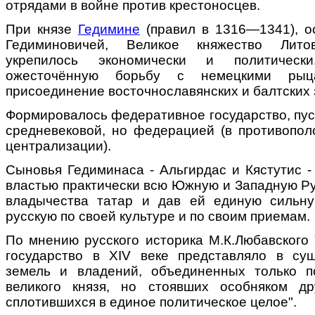
отрядами в войне против крестоносцев.
При князе
Гедимине
(правил в 1316—1341), о
Гедиминовичей, Великое княжество Литов
укрепилось экономически и политическ
ожесточённую борьбу с немецкими рыц
присоединение восточнославянских и балтских 
Формировалось федеративное государство, пус
средневековой, но федерацией (в противопол
централизации).
Сыновья Гедиминаса - Альгирдас и Кястутис -
властью практически всю Южную и Западную Ру
владычества татар и дав ей единую сильну
русскую по своей культуре и по своим приемам.
По мнению русского историка М.К.Любавского 
государство в ХIV веке представляло в су
земель и владений, объединенных только п
великого князя, но стоявших особняком д
сплотившихся в единое политическое целое".