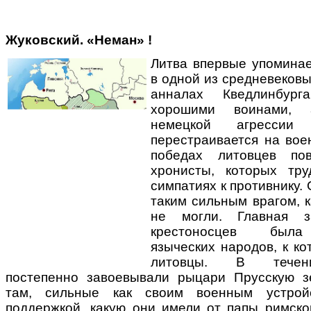
Жуковский. «Нем
а
н» !
Литва впервые упоминае
в одной из средневековы
анналах Кведлинбур
хорошими воинами,
немецкой агресси
перестраивается на вое
победах литовцев пов
хронисты, которых тру
симпатиях к противнику.
таким сильным врагом, 
не могли. Главная 
крестоносцев была
языческих народов, к к
литовцы. В течени
постепенно завоевывали рыцари Прусскую з
там, сильные как своим военным устрой
поддержкой, какую они имели от папы римско