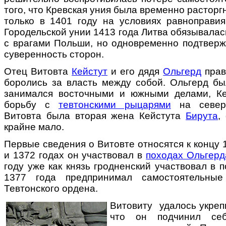
того, что Кревская уния была временно расторг
только в 1401 году на условиях равноправия
Городельской унии 1413 года Литва обязывалась
с врагами Польши, но одновременно подтверж
суверенность сторон.
Отец Витовта
Кейстут
и его дядя
Ольгерд
прав
боролись за власть между собой. Ольгерд бы
занимался восточными и южными делами, Ке
борьбу с
тевтонскими рыцарями
на северо
Витовта была вторая жена Кейстута
Бирута
,
крайне мало.
Первые сведения о Витовте относятся к концу 1
и 1372 годах он участвовал в
походах Ольгерд
году уже как князь гродненский участвовал в 
1377 года предпринимал самостоятельны
Тевтонского ордена.
Витовиту удалось укрепи
что он подчинил се