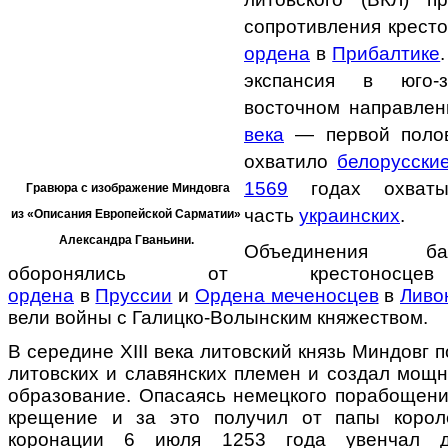
сопротивления крест
ордена
в
Прибалтике
экспансия в юго-
восточном направле
века
— первой пол
охватило
белорусски
1569
годах охваты
Гравюра с изображение Миндовга
часть
украинских
.
из «Описания Европейской Сарматии»
Александра Гваньини.
Объединения ба
оборонялись от крестонос
ордена
в
Пруссии
и
Ордена меченосцев
в
Ливо
вели войны с Галицко-Волынским княжеством.
В середине ХIII века литовский князь Миндовг 
литовских и славянских племен и создал мощн
образование. Опасаясь немецкого порабощения
крещение и за это получил от папы короле
коронации 6 июля 1253 года увенчал де