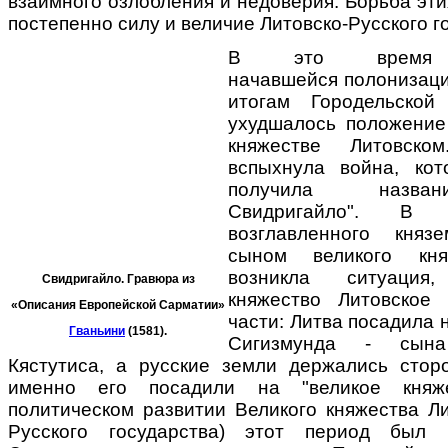
взаимного озлобления и недоверия. Борьба эти
постепенно силу и величие Литовско-Русского г
В это время
начавшейся полонизаци
итогам Городельской
ухудшалось положение
княжестве Литовск
вспыхнула война, кот
получила назван
Свидригайло". В 
возглавленного княз
сыном великого кн
возникла ситуация
Свидригайло.
Гравюра из
княжество Литовское
«Описания Европейской
Сарматии»
части: Литва посадила 
Гваньини
(1581).
Сигизмунда - сына
Кястутиса, а русские земли держались сто
именно его посадили на "великое княж
политическом развитии Великого княжества Ли
Русского государства) этот период был 