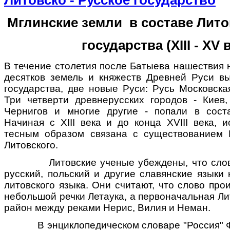
Литовско - Русское государство
Мглинские земли в составе Лито
государства
(XIII - XV
в
В течение столетия после Батыева нашествия 
десятков земель и княжеств Древней Руси 
государства, две новые Руси: Русь Московска
Три четверти древнерусских городов - Киев,
Чернигов и многие другие - попали в сост
Начиная с ХIII века и до конца ХVIII века, 
тесным образом связана с существованием 
Литовского.
Литовские ученые убеждены, что слово 
русский, польский и другие славянские языки
литовского языка. Они считают, что слово про
небольшой речки Летаука, а первоначальная Ли
район между реками Нерис, Вилия и Неман.
В энциклопедическом словаре "Россия" Ф.А