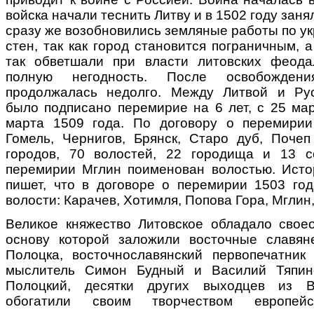
войска начали теснить Литву и в 1502 году зан
сразу же возобновились земляные работы по у
стен, так как город становится пограничным, 
так обветшали при власти литовских феода
полную негодность. После освобожден
продолжалась недолго. Между Литвой и Рус
было подписано перемирие на 6 лет, с 25 мар
марта 1509 года. По договору о перемирии
Гомель, Чернигов, Брянск, Старо дуб, Поче
городов, 70 волостей, 22 городища и 13 с
перемирии Мглин поименован волостью. Исто
пишет, что в договоре о перемирии 1503 го
волости: Карачев, Хотимля, Попова Гора, Мглин,
Великое княжество Литовское обладало своео
основу которой заложили восточные славян
Полоцка, восточнославянский первопечатник
мыслитель Симон Будный и Василий Тяпин
Полоцкий, десятки других выходцев из В
обогатили своим творчеством европе