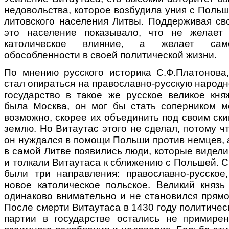
недовольства, которое возбудила уния с Польш
литовского населения Литвы. Поддерживая сво
это население показывало, что не желает 
католическое влияние, а желает само
обособленности в своей политической жизни.
По мнению русского историка С.Ф.Платонова
стал опираться на православно-русскую народн
государство в такое же русское великое княж
была Москва, он мог бы стать соперником мо
возможно, скорее их объединить под своим ск
землю. Но Витаутас этого не сделал, потому чт
он нуждался в помощи Польши против немцев, а
в самой Литве появились люди, которые видели
и толкали Витаутаса к сближению с Польшей. 
были три направления: православно-русское,
новое католическое польское. Великий князь
одинаково внимательно и не становился прямо
После смерти Витаутаса в 1430 году политиче
партии в государстве остались не примире