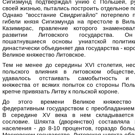
Сигизмунд подтверждал унию с Польшей, р
своей жизнью, пытались построить отдельное п
Однако "восстание Свидригайло" потерпело 
гибели князя Сигизмунда на престоле в Вил
Казимирас, правление которого знаменов
развитии Литовского государства. Он
пошатнувшиеся основы униатской полити
династически объединяет два государства - кор
Великое княжество Литовское.
Тем не менее до середины ХVI столетия, не
польского влияния в литовском обществе
удавалось отстаивать самобытность и с
княжества от всяких попыток со стороны Пол
крепче привязать Литву к польской короне.
До этого времени Великое княжество
федеративным государством с преобладанием 
В середине ХV века в нем складывается
сословие. Шляхта (дворянство) составляла
населения - до 8-10 процентов, гораздо боль
Московском государстве. Литовская шляхта обл