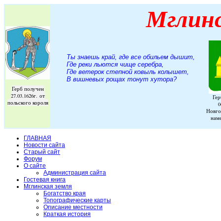
Мглин
Ты знаешь край, где все обильем дышит,
Где реки льются чище серебра,
Где ветерок степной ковыль колышет,
В вишневых рощах тонут хутора
?
Герб получен
27.03.1626г. от
Гер
польского короля
0
Новго
нам
ГЛАВНАЯ
Новости сайта
Старый сайт
Форум
О сайте
Администрация сайта
Гостевая книга
Мглинская земля
Богатство края
Топографические карты
Описание местности
Краткая история