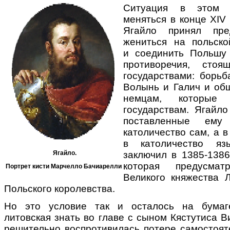
Ситуация в этом р
меняться в конце ХIV 
Ягайло принял пре
жениться на польско
и соединить Польшу 
противоречия, сто
государствами: борьб
Волынь и Галич и об
немцам, которые
государствам. Ягайло
поставленные ему 
католичество сам, а в
в католичество яз
Ягайло.
заключил в 1385-1386 
которая предусмат
Портрет кисти Марчелло Бачиарелли
Великого княжества Л
Польского королевства.
Но это условие так и осталось на бумаг
литовская знать во главе с сыном Кястутиса В
решительно воспротивилась потере самостоят