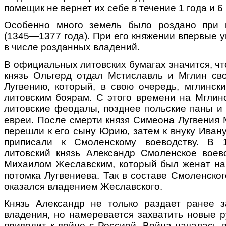
помещик не вернет их себе в течение 1 года и 6
Особенно много земель было роздано при 
(1345—1377 года). При его княжении впервые 
в числе розданных владений.
В официальных литовских бумагах значится, чт
князь Ольгерд отдал Мстиславль и Мглин с
Лугвению, который, в свою очередь, мглинск
литовским боярам. С этого времени на Мглин
литовские феодалы, позднее польские паны и 
евреи. После смерти князя Симеона Лугвения 
перешли к его сыну Юрию, затем к внуку Ивану
приписали к Смоленскому воеводству. В 
литовский князь Александр Смоленское воев
Михаилом Жеславским, который был женат на
потомка Лугвениева. Так в составе Смоленско
оказался владением Жеславского.
Князь Александр не только раздает ранее 
владения, но намеревается захватить новые р
приводит к войне с Россией. Война началась в