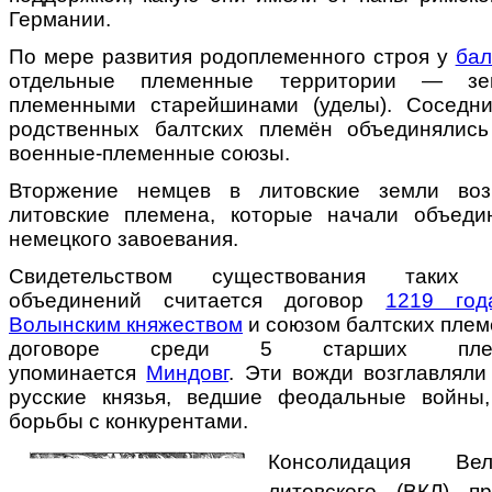
Германии.
По мере развития родоплеменного строя у
бал
отдельные племенные территории — зе
племенными старейшинами (уделы). Соседни
родственных балтских племён объединялись
военные-племенные союзы.
Вторжение немцев в литовские земли воз
литовские племена, которые начали объеди
немецкого завоевания.
Свидетельством существования таких д
объединений считается договор
1219 год
Волынским княжеством
и союзом балтских плем
договоре среди 5 старших пле
упоминается
Миндовг
. Эти вожди возглавляли
русские князья, ведшие феодальные войны
борьбы с конкурентами.
Консолидация Вел
литовского (ВКЛ) 