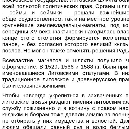
всей полнотой политических прав. Органы шля
- сеймы и сеймики - решали важнейши
общегосударственном, так и на местном уровн
крупнейшие землевладельцы-магнаты, под к
середины ХV века фактически находилась власт
конце этого столетия формируется коллегиа
панов, - без согласия которого великий княз
послов. Не мог он также отменять решения Рады
Всевластие магнатов и шляхты получило ч
оформление. В 1529, 1566 и 1588 г.г. были при
именовавшиеся Литовскими статутами. В ни
традиционное литовское и древнерусское прав
были славяноязычными.
Чтобы навсегда укрепиться в захваченных п
литовские князья раздают имения литовским ф
службу пожизненно и в вотчину с правом нас
князьям и боярам тоже давали землю за военн
не отбирать у них имущества и волостей. Да
людям обещали равный суд и волю беглым