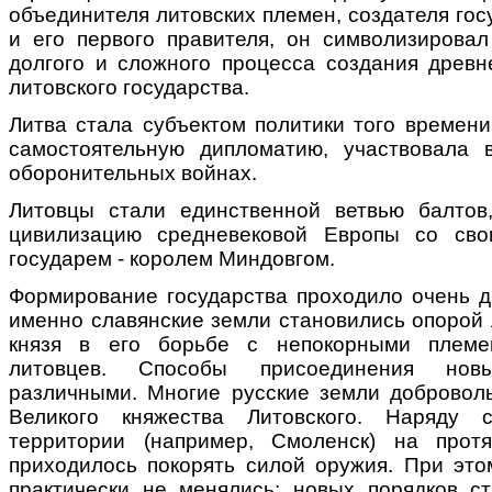
объединителя литовских племен, создателя гос
и его первого правителя, он символизирова
долгого и сложного процесса создания древне
литовского государства.
Литва стала субъектом политики того времени
самостоятельную дипломатию, участвовала 
оборонительных войнах.
Литовцы стали единственной ветвью балтов
цивилизацию средневековой Европы со сво
государем - королем Миндовгом.
Формирование государства проходило очень д
именно славянские земли становились опорой 
князя в его борьбе с непокорными племе
литовцев. Способы присоединения но
различными. Многие русские земли добровол
Великого княжества Литовского. Наряду 
территории (например, Смоленск) на прот
приходилось покорять силой оружия. При это
практически не менялись: новых порядков с