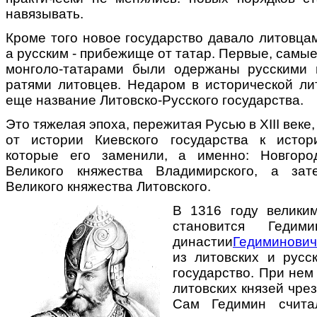
навязывать.
Кроме того новое государство давало литовца
а русским - прибежище от татар. Первые, самы
монголо-татарами были одержаны русскими 
ратями литовцев. Недаром в исторической ли
еще название Литовско-Русского государства.
Это тяжелая эпоха, пережитая Русью в ХIII веке
от истории Киевского государства к истор
которые его заменили, а именно: Новгород
Великого княжества Владимирского, а зат
Великого княжества Литовского.
В 1316 году велики
становится Гедим
династии
Гедиминови
из литовских и русс
государство. При нем
литовских князей чре
Сам Гедимин счита