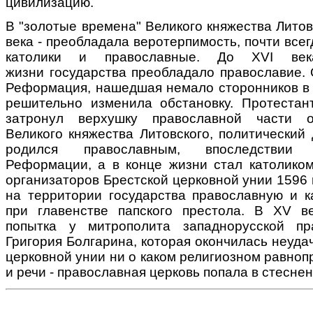
цивилизацию.
В "золотые времена" Великого княжества Литовс
века - преобладала веротерпимость, почти все
католики и православные. До ХVI век
жизни государства преобладало православие. 
Реформация, нашедшая немало сторонников в 
решительно изменила обстановку. Протестан
затронул верхушку православной части о
Великого княжества Литовского, политический
родился православным, впоследствии
Реформации, а в конце жизни стал католико
организаторов Брестской церковной унии 1596
на территории государства православную и к
при главенстве папского престола. В ХV в
попытка у митрополита западнорусской пр
Григория Болгарина, которая окончилась неуда
церковной унии ни о каком религиозном равноп
и речи - православная церковь попала в стесне