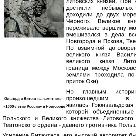
литовских князей. При
достигли небывалы
доходили до двух море
Черного. Великое кня
переживало вершину мо
вмешивался в дела все
Новгорода и Пскова, Тве
По взаимной договорен
великого князя Васил
великого князя Лито
граница между Московс
землями проходила по
приток Оки).
Но главным историч
произошедшим 
Ольгерд и Витовт на памятнике
явилась Грюнвальдская 
«1000-летие России»
в Новгороде
которой объединенные
Польского и Великого княжества Литовског
Тевтонского ордена - давнего противника Польш
Усиление Витаутаса, его высокий авторитет б