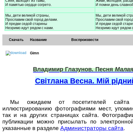
Сияя, выходят из тьмы,
Живи, молодей, расц
И памятью сердце согрето.
И помни день славно
Мы, дети великой страны,
Мы, дети великой стр
Прославим свой город делами.
Прославим свой горо
И предки седой старины
И предки седой стар
Незримо идут рядом с нами.
Незримо идут рядом с
Скачать
Название
Воспроизвести
Gimn
Владимир Глазунов. Песня
Малая
Світлана Весна. Мій рідни
Мы ожидаем от посетителей сайта 
иллюстрированию фотографиями мест, упомин
так и на других страницах сайта. Фотограф
публикации можно присылать по электронно
указанные в разделе
Администраторы сайта
.