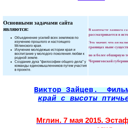
Основными задачами сайта
являются:
В контексте данного с
рассматривается в ист
Объединение усилий всех земляков по
изучению прошлого и настоящего
Это значит, что он вкл
Мглинского края.
границах ныне сущест
Изучение молодежью истории края и
воспитание у молодого поколения любви к
но и более обширную т
родной земле.
Черниговской губерни
Создание духа "философии общего дела" у
команды единомышленников путем участия
в проекте.
Виктор Зайцев. Фил
край с высоты птичь
Мглин. 7 мая 2015. Эста