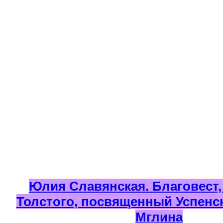
Юлия Славянская. Благовест, т
Толстого, посвященный Успенс
Мглина