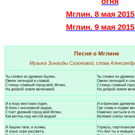
огня
Мглин. 8 мая 2015
Мглин. 9 мая 2015
Песня о Мглине
Музыка Зинаиды Сазоновой, слова Александр
Ты словно из древних былин,
Ты словно из древних
Овеян легендой и славой,
Овеян легендой и сла
Стоишь славный город мой, Мглин,
Стоишь славный горо
На доброй земле величавой.
На доброй земле вел
И в пору жестоких годин,
И в брянских дремучи
В боях с иноземной ордою,
Где славу и подвиг ве
Стоит древний город мой Мглин,
Навечно застыли в гл
Как витязь над чистой водою!
Великие слезы печал
И башни твои, и холмы,
Горжусь, партизански
И алые зори рассвета,
Что бил ты и немцев, 