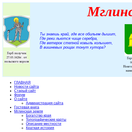
Мглин
Ты знаешь край, где все обильем дышит,
Где реки льются чище серебра,
Где ветерок степной ковыль колышет,
В вишневых рощах тонут хутора
?
Герб получен
27.03.1626г. от
Гер
польского короля
0
Новго
нам
ГЛАВНАЯ
Новости сайта
Старый сайт
Форум
О сайте
Администрация сайта
Гостевая книга
Мглинская земля
Богатство края
Топографические карты
Описание местности
Краткая история