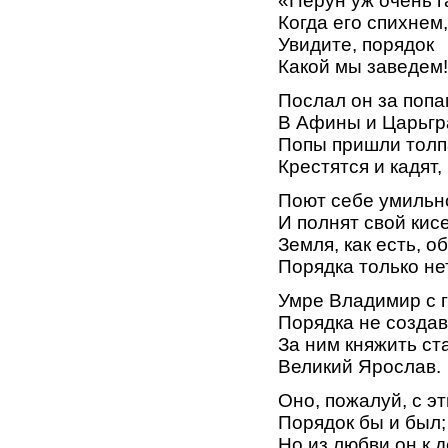
«Перун уж очень г
Когда его спихнем,
Увидите, порядок
Какой мы заведем
Послал он за поп
В Афины и Царьгр
Попы пришли толп
Крестятся и кадят,
Поют себе умильн
И полнят свой кисе
Земля, как есть, о
Порядка только нет
Умре Владимир с 
Порядка не создав
За ним княжить ст
Великий Ярослав.
Оно, пожалуй, с э
Порядок бы и был;
Но из любви он к 