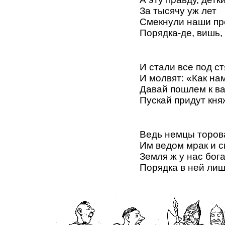
За тысячу уж лет
Смекнули наши пр
Порядка-де, вишь, 
И стали все под ст
И молвят: «Как на
Давай пошлем к ва
Пускай придут кня
Ведь немцы торов
Им ведом мрак и с
Земля ж у нас бога
Порядка в ней лиш