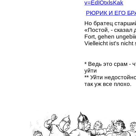
v=EdIOtxlsKak
РЮРИК И ЕГО БР
Но братец старши
«Постой, - сказал 
Fort, gehen ungebiir
Vielleicht ist's nich
* Ведь это срам -
уйти
** Уйти недостойно
так уж все плохо.