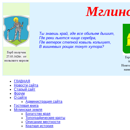
Мглин
Ты знаешь край, где все обильем дышит,
Где реки льются чище серебра,
Где ветерок степной ковыль колышет,
В вишневых рощах тонут хутора
?
Герб получен
27.03.1626г. от
Гер
польского короля
0
Новго
нам
ГЛАВНАЯ
Новости сайта
Старый сайт
Форум
О сайте
Администрация сайта
Гостевая книга
Мглинская земля
Богатство края
Топографические карты
Описание местности
Краткая история