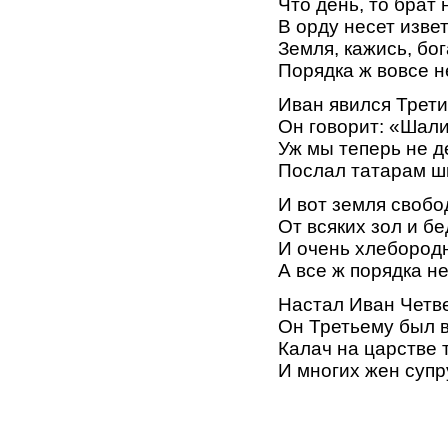
Что день, то брат 
В орду несет извет
Земля, кажись, бо
Порядка ж вовсе н
Иван явился Трети
Он говорит: «Шал
Уж мы теперь не д
Послал татарам ш
И вот земля свобо
От всяких зол и бе
И очень хлебород
А все ж порядка не
Настал Иван Четв
Он Третьему был в
Калач на царстве 
И многих жен супру