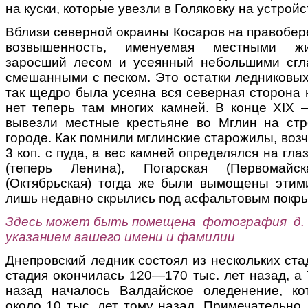
на куски, которые увезли в Голяковку на устройс
Вблизи северной окраины Косаров на правобер
возвышенность, именуемая местными жи
заросший лесом и усеянный небольшими сгл
смешанными с песком. Это остатки ледниковых
так щедро была усеяна вся северная сторона 
нет теперь там многих камней. В конце XIX 
вывезли местные крестьяне во Мглин на стр
городе. Как помнили мглинские старожилы, воз
3 коп. с пуда, а вес камней определялся на гл
(теперь Ленина), Погарская (Первомайск
(Октябрьская) тогда же были вымощены этим
лишь недавно скрылись под асфальтовым покр
Здесь может быть помещена фотография д. 
указанием вашего имени и фамилии
Днепровский ледник состоял из нескольких ста
стадия окончилась 120—170 тыс. лет назад, а
назад началось Валдайское оледенение, ко
около 10 тыс. лет тому назад. Примечательно,