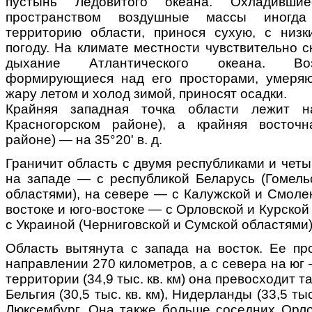
пустынь Ледовитого океана. Охладивш
пространством воздушные массы иногд
территорию области, принося сухую, с низ
погоду. На климате местности чувствительно 
дыхание Атлантического океана. Во
формирующиеся над его просторами, умеряю
жару летом и холод зимой, приносят осадки.
Крайняя западная точка области лежит н
Красногорском районе), а крайняя восточн
районе) — на 35°20' в. д.
Граничит область с двумя республиками и чет
на западе — с республикой Беларусь (Гомель
областями), на севере — с Калужской и Смоле
востоке и юго-востоке — с Орловской и Курской
с Украиной (Черниговской и Сумской областями)
Область вытянута с запада на восток. Ее пр
направлении 270 километров, а с севера на юг
территории (34,9 тыс. кв. км) она превосходит т
Бельгия (30,5 тыс. кв. км), Нидерланды (33,5 тыс
Люксембург. Она также больше соседних Орлов