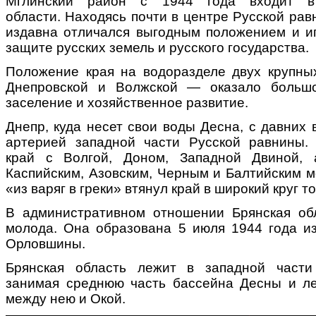
Мглинский район с 1944 года входит в
области. Находясь почти в центре Русской рав
издавна отличался выгодным положением и и
защите русских земель и русского государства.
Положение края на водоразделе двух крупн
Днепровской и Волжской — оказало больш
заселение и хозяйственное развитие.
Днепр, куда несет свои воды Десна, с давних
артерией западной части Русской равнины.
край с Волгой, Доном, Западной Двиной,
Каспийским, Азовским, Черным и Балтийским м
«из варяг в греки» втянул край в широкий круг 
В административном отношении Брянская об
молода. Она образована 5 июля 1944 года и
Орловшины.
Брянская область лежит в западной части
занимая среднюю часть бассейна Десны и л
между нею и Окой.