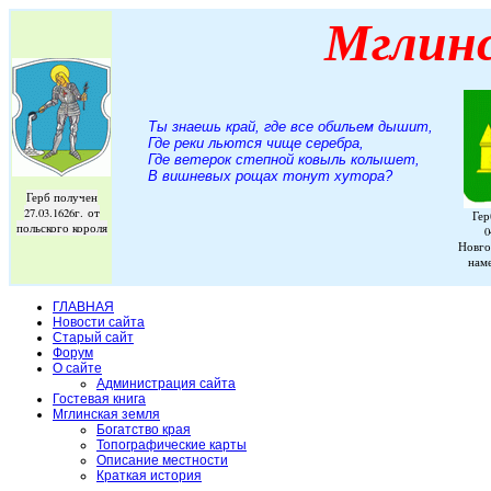
Мглин
Ты знаешь край, где все обильем дышит,
Где реки льются чище серебра,
Где ветерок степной ковыль колышет,
В вишневых рощах тонут хутора
?
Герб получен
27.03.1626г. от
Гер
польского короля
0
Новго
нам
ГЛАВНАЯ
Новости сайта
Старый сайт
Форум
О сайте
Администрация сайта
Гостевая книга
Мглинская земля
Богатство края
Топографические карты
Описание местности
Краткая история