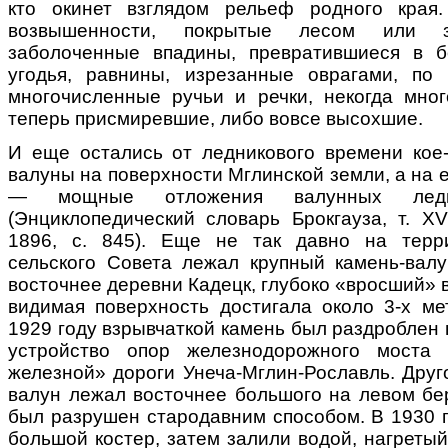
кто окинет взглядом рельеф родного края.
возвышенности, покрытые лесом или з
заболоченные впадины, превратившиеся в б
угодья, равнины, изрезанные оврагами, по
многочисленные ручьи и речки, некогда мно
теперь присмиревшие, либо вовсе высохшие.
И еще остались от ледникового времени кое-
валуны на поверхности Мглинской земли, а на 
— мощные отложения валунных ледни
(Энциклопедический словарь Брокгауза, т. XVI
1896, с. 845). Еще не так давно на терри
сельского Совета лежал крупный камень-валу
восточнее деревни Кадецк, глубоко «вросший» в
видимая поверхность достигала около 3-х ме
1929 году взрывчаткой камень был раздроблен н
устройство опор железнодорожного моста 
железной» дороги Унеча-Мглин-Рославль. Друг
валун лежал восточнее большого на левом бер
был разрушен стародавним способом. В 1930 г
большой костер, затем залили водой, нагреты