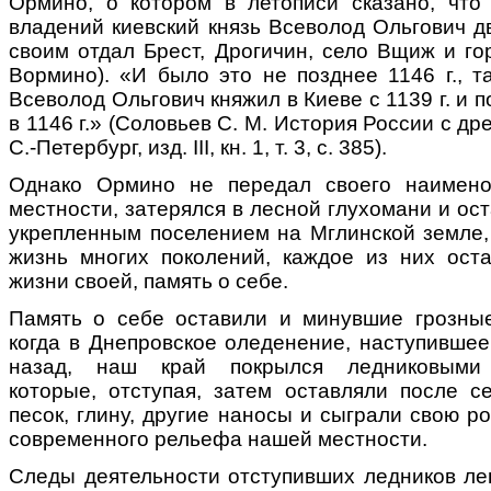
Ормино, о котором в летописи сказано, что
владений киевский князь Всеволод Ольгович 
своим отдал Брест, Дрогичин, село Вщиж и го
Вормино). «И было это не позднее 1146 г., та
Всеволод Ольгович княжил в Киеве с 1139 г. и 
в 1146 г.» (Соловьев С. М. История России с д
С.-Петербург, изд. III, кн. 1, т. 3, с. 385).
Однако Ормино не передал своего наимен
местности, затерялся в лесной глухомани и о
укрепленным поселением на Мглинской земле,
жизнь многих поколений, каждое из них ост
жизни своей, память о себе.
Память о себе оставили и минувшие грозны
когда в Днепровское оледенение, наступившее
назад, наш край покрылся ледниковыми 
которые, отступая, затем оставляли после се
песок, глину, другие наносы и сыграли свою 
современного рельефа нашей местности.
Следы деятельности отступивших ледников лег