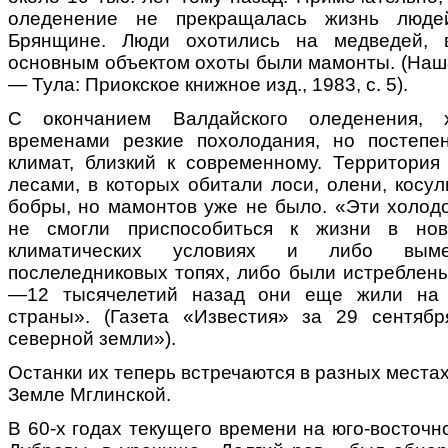
оледенение не прекращалась жизнь люд
Брянщине. Люди охотились на медведей, в
основным объектом охоты были мамонты. (Наш
— Тула: Приокское книжное изд., 1983, с. 5).
С окончанием Валдайского оледенения, 
временами резкие похолодания, но постепе
климат, близкий к современному. Территория
лесами, в которых обитали лоси, олени, косул
бобры, но мамонтов уже не было. «Эти холо
не смогли приспособиться к жизни в нов
климатических условиях и либо вым
послеледниковых топях, либо были истреблены
—12 тысячелетий назад они еще жили на 
страны». (Газета «Известия» за 29 сентябр
северной земли»).
Останки их теперь встречаются в разных местах,
Земле Мглинской.
В 60-х годах текущего времени на юго-восточ