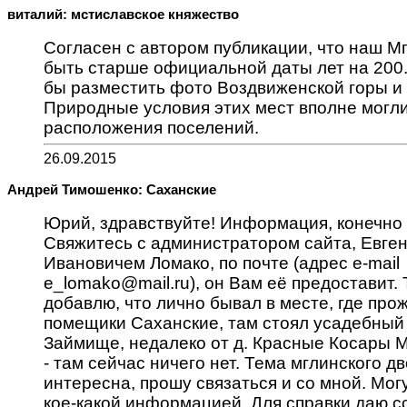
виталий: мстиславское княжество
Согласен с автором публикации, что наш М
быть старше официальной даты лет на 200
бы разместить фото Воздвиженской горы и
Природные условия этих мест вполне могли
расположения поселений.
26.09.2015
Андрей Тимошенко: Саханские
Юрий, здравствуйте! Информация, конечно 
Свяжитесь с администратором сайта, Евге
Ивановичем Ломако, по почте (адрес e-mail
e_lomako@mail.ru), он Вам её предоставит. 
добавлю, что лично бывал в месте, где про
помещики Саханские, там стоял усадебный 
Займище, недалеко от д. Красные Косары М
- там сейчас ничего нет. Тема мглинского д
интересна, прошу связаться и со мной. Мог
кое-какой информацией. Для справки даю с