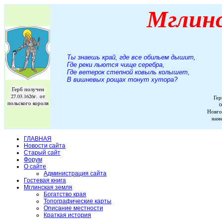
Мглин
Ты знаешь край, где все обильем дышит,
Где реки льются чище серебра,
Где ветерок степной ковыль колышет,
В вишневых рощах тонут хутора
?
Герб получен
27.03.1626г. от
Гер
польского короля
0
Новго
нам
ГЛАВНАЯ
Новости сайта
Старый сайт
Форум
О сайте
Администрация сайта
Гостевая книга
Мглинская земля
Богатство края
Топографические карты
Описание местности
Краткая история