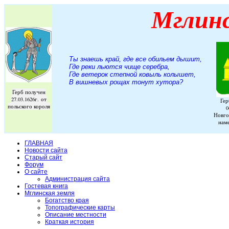
Мглин
Ты знаешь край, где все обильем дышит,
Где реки льются чище серебра,
Где ветерок степной ковыль колышет,
В вишневых рощах тонут хутора
?
Герб получен
27.03.1626г. от
Гер
польского короля
0
Новго
нам
ГЛАВНАЯ
Новости сайта
Старый сайт
Форум
О сайте
Администрация сайта
Гостевая книга
Мглинская земля
Богатство края
Топографические карты
Описание местности
Краткая история