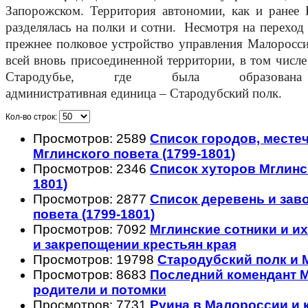
Запорожском. Территория автономии, как и ранее 
разделялась на полки и сотни.
Несмотря на переход 
прежнее полковое устройство управления Малоросс
всей вновь присоединенной территории, в том числе
Стародубье, где была образо
административная единица – Стародубский полк.
Кол-во строк:
Просмотров: 2589
Список городов, местеч
Мглинского повета (1799-1801)
Просмотров: 2346
Список хуторов Мглинск
1801)
Просмотров: 2877
Список деревень и зав
повета (1799-1801)
Просмотров: 7092
Мглинские сотники и их
и закрепощении крестьян края
Просмотров: 19798
Стародубский полк и 
Просмотров: 8683
Последний комендант М
родители и потомки
Просмотров: 7731
Руина в Малороссии и к