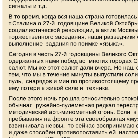
сигналы и т.д.
В то время, когда вся наша страна готовилас
т.Сталина о 27-й годовщине Великой Октябрь
социалистической революции, а актив Москв
торжественного заседания, наши разведчики 
выполнение задания по поимке «языка».
Сегодня в честь 27-й годовщины Великого Окт
одержанных нами побед во многих городах С
салют. Мы же этот салют дали вчера. Но наш
тем, что мы в течение минуты выпустили сол
пуль, снарядов и мин по противостоящему пр
ему потери в живой силе и технике.
После этого ночь прошла относительно спок
обычная ружейно-пулеметная редкая перестр
методический арт.-минометный огонь. Если в
пребывания на фронте эта своеобразная «му
взвинчивала нервы, то сейчас воспринимаю е
и даже способен противопоставить ей насто