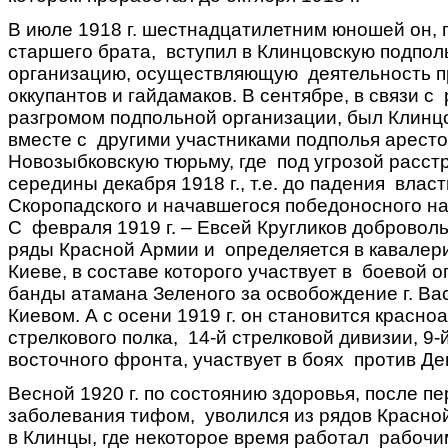
В июле 1918 г. шестнадцатилетним юношей он, 
старшего брата, вступил в Клинцовскую подпо
организацию, осуществляющую деятельность п
оккупантов и гайдамаков. В сентябре, в связи с
разгромом подпольной организации, был Клинц
вместе с другими участниками подполья аресто
Новозыбковскую тюрьму, где под угрозой расст
середины декабря 1918 г., т.е. до падения влас
Скоропадского и начавшегося победоносного н
С февраля 1919 г. – Евсей Кругликов доброволь
ряды Красной Армии и определяется в кавалери
Киеве, в составе которого участвует в боевой 
банды атамана Зеленого за освобождение г. Ва
Киевом. А с осени 1919 г. он становится красно
стрелкового полка, 14-й стрелковой дивизии, 9-
восточного фронта, участвует в боях против Де
Весной 1920 г. по состоянию здоровья, после п
заболевания тифом, уволился из рядов Красно
в Клинцы, где некоторое время работал рабочи