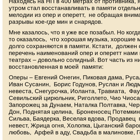
Находясь на НП в 400 метрах от противника, 
утром стал восстанавливать в памяти отдель
мелодии из опер и оперетт, не обращая вним
разрывы кое-где мин и снарядов.
Мне казалось, что я уже все позабыл. Но когд
то оказалось, что хорошая музыка, хорошие 
долго сохраняются в памяти. Кстати, должен 
перечень наименований опер и оперетт нами
театрах – довольно солидный. Вот часть из ни
восстановленная в моей памяти:
Оперы – Евгений Онегин, Пиковая дама, Русал
Иван Сусанин, Борис Годунов, Руслан и Люд
невеста, Снегурочка, Иоланта, Травиата, Фаус
Севильский цирюльник, Риголлето, Чио Чиос
Запорожец за Дунаем, Наталка Полтавка, Чер
Дон, Поднятая целина, Броненосец Потемкин.
Сильва, Баядерка, Веселая вдова, Продавец 
невест, Жрица огня, Холопка, Цыганский баро
любовь, Арфей в аду, Свадьба в малиновке, Г