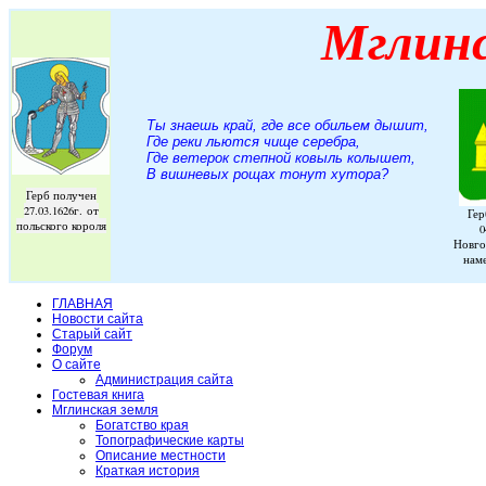
Мглин
Ты знаешь край, где все обильем дышит,
Где реки льются чище серебра,
Где ветерок степной ковыль колышет,
В вишневых рощах тонут хутора
?
Герб получен
27.03.1626г. от
Гер
польского короля
0
Новго
нам
ГЛАВНАЯ
Новости сайта
Старый сайт
Форум
О сайте
Администрация сайта
Гостевая книга
Мглинская земля
Богатство края
Топографические карты
Описание местности
Краткая история