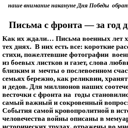
наше внимание накануне Дня Победы обра
Письма с фронта — за год 
Как их ждали… Письма военных лет х
тех днях. В них есть все: короткие рас
стихи, пожелтевшие фотографии воен
из боевых листков и газет, слова любв
близким и мечты о послевоенном счас
семьях бережно, как реликвии, храня
и дедов. Для миллионов наших соотеч
весточки с фронта на годы становили
самый важный и сокровенный вопрос
События самой кровопролитной в ист
человечества войны описаны в мемуа
исторических трудах, отражены во мн