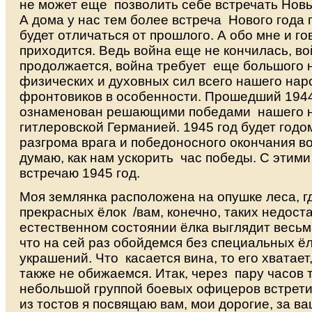
не может еще позволить себе встречать Новы
А дома у нас тем более встреча Нового года
будет отличаться от прошлого. А обо мне и г
приходится. Ведь война еще не кончилась, в
продолжается, война требует еще большого 
физических и духовных сил всего нашего наро
фронтовиков в особенности. Прошедший 1944
ознаменован решающими победами нашего 
гитлеровской Германией. 1945 год будет год
разгрома врага и победоносного окончания во
думаю, как нам ускорить час победы. С этими
встречаю 1945 год.
Моя землянка расположена на опушке леса, г
прекрасных ёлок /вам, конечно, таких недоста
естественном состоянии ёлка выглядит весьм
что на сей раз обойдемся без специальных ё
украшений. Что касается вина, то его хватает,
также не обижаемся. Итак, через пару часов 
небольшой группой боевых офицеров встрети
из тостов я посвящаю вам, мои дорогие, за ва