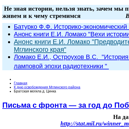
Не зная истории, нельзя знать, зачем мы 
живем и к чему стремимся
В
Батурко Ф.Ф. Историко-экономический 
Анонс книги Е.И. Ломако "Вехи истори
Анонс книги Е.И. Ломако "Предводит
Мглинского края"
Ломако Е.И., Остроухов В.С. "
История
ламповой эпохи радиот
ехники
"
Главная
К дню освобождения Мглинского района
Братская могила д. Цинка
Письма с фронта — за год до По
На да
http://stat.mil.ru/winner_m