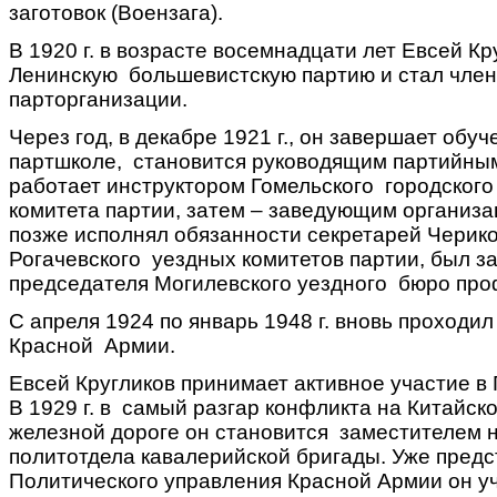
заготовок (Воензага).
В 1920 г. в возрасте восемнадцати лет Евсей Кр
Ленинскую большевистскую партию и стал чле
парторганизации.
Через год, в декабре 1921 г., он завершает обуч
партшколе, становится руководящим партийны
работает инструктором Гомельского городского
комитета партии, затем – заведующим организ
позже исполнял обязанности секретарей Черико
Рогачевского уездных комитетов партии, был з
председателя Могилевского уездного бюро про
С апреля 1924 по январь 1948 г. вновь проходил
Красной Армии.
Евсей Кругликов принимает активное участие в
В 1929 г. в самый разгар конфликта на Китайск
железной дороге он становится заместителем 
политотдела кавалерийской бригады. Уже пред
Политического управления Красной Армии он уч