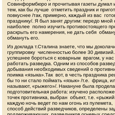
Совинформбюро и прочитывая газеты думал и
тем, как бы лучше отметить праздник и пригот
повкуснее /так, примерно, каждый из вас гото
празднику/. Я был занят другим: передо мной 
наиболее полно изучить противостоящего пр
раскрыть его намерения, не дать себя обману
обмануть его.
Из доклада т.Сталина знаете, что мы докола
группировку численностью более 30 дивизий. 
успешнее бороться с коварным врагом, у на
работать разведка. Одним из способов развед
добывания необходимых сведений о противни
поимка «языка».Так вот, в честь праздника р
бы то ни стало поймать «язык» /т.е. фрица, ил
называют, «рыжего»/. Накануне была продел
подготовительная работа: изучено располож
точек противника, выбран объект, т.е. «рыжий
каждую ночь ведет по нам огонь из пулемета,
способ действий разведчиков, определены за
поддерживающих разведчиков огневых средс