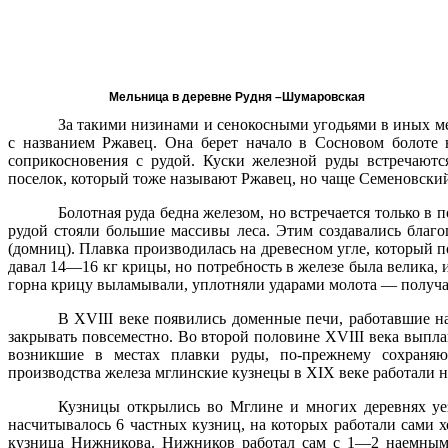
Мельница в деревне
Рудня –Шумаровская
За такими низинами и сенокосными угодьями в иных мес
с названием Ржавец. Она берет начало в Сосновом болоте 
соприкосновения с рудой. Куски железной руды встречаютс
поселок, который тоже называют Ржавец, но чаще Семеновски
Болотная руда бедна железом, но встречается только в 
рудой стояли большие массивы леса. Этим создавались благ
(домниц). Плавка производилась на древесном угле, который п
давал 14—16 кг крицы, но потребность в железе была велика,
горна крицу выламывали, уплотняли ударами молота — получа
В XVIII веке появились доменные печи, работавшие на
закрывать повсеместно. Во второй половине XVIII века выпла
возникшие в местах плавки руды, по-прежнему сохраняю
производства железа мглинские кузнецы в XIX веке работали н
Кузницы открылись во Мглине и многих деревнях уе
насчитывалось 6 частных кузниц, на которых работали сами
кузница Нижникова. Нижников работал сам с 1—2 наемным