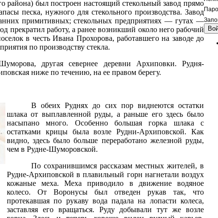
го района) был построен настоящий стекольный завод прямо
Паро
апасы песка, нужного для стекольного производства. Завод
 ранних примитивных; стекольных предприятиях — гутах —
Запо
Во
од прекратил работу, а ранее возникший около него рабочий
оселок в честь Ивана Прохорова, работавшего на заводе до
приятия по производству стекла.
Шуморова, другая севернее деревни Архиповки. Рудня-
повская ниже по течению, на ее правом берегу.
В обеих Руднях до сих пор виднеются остатки
шлака от выплавленной руды, а раньше его здесь было
насыпано много. Особенно большая горка шлака с
остатками крицы была возле Рудни-Архиповской. Как
видно, здесь было больше переработано железной руды,
чем в Рудне-Шуморовской.
По сохранившимся рассказам местных жителей, в
Рудне-Архиповской в плавильный горн нагнетали воздух
кожаные меха. Меха приводило в движение водяное
колесо. От Воронусы был отведен рукав так, что
протекавшая по рукаву вода падала на лопасти колеса,
заставляя его вращаться. Руду добывали тут же возле