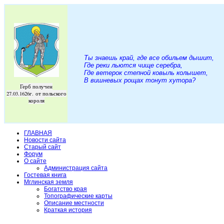
Ты знаешь край, где все обильем дышит,
Где реки льются чище серебра,
Где ветерок степной ковыль колышет,
В вишневых рощах тонут хутора
?
Герб получен
27.03.1626г. от польского
короля
ГЛАВНАЯ
Новости сайта
Старый сайт
Форум
О сайте
Администрация сайта
Гостевая книга
Мглинская земля
Богатство края
Топографические карты
Описание местности
Краткая история