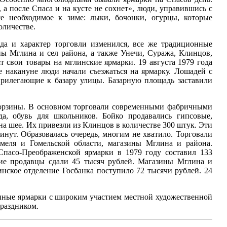
 а после Спаса и на кусте не сохнет», люди, управившись с
се необходимое к зиме: лыки, бочонки, огурцы, которые
оличестве.
 да и характер торговли изменился, все же традиционные
ны Мглина и сел района, а также Унечи, Суража, Клинцов,
т свои товары на мглинские ярмарки. 19 августа 1979 года
е накануне люди начали съезжаться на ярмарку. Лошадей с
прилегающие к базару улицы. Базарную площадь заставили
корзины. В основном торговали современными фабричными
а, обувь для школьников. Бойко продавались гипсовые,
на шее. Их привезли из Клинцов в количестве 300 штук. Эти
инут. Образовалась очередь, многим не хватило. Торговали
омеля и Гомельской области, магазины Мглина и района.
 Спасо-Преображенской ярмарки в 1979 году составил 133
ние продавцы сдали 45 тысяч рублей. Магазины Мглина и
нское отделение Госбанка поступило 72 тысячи рублей. 24
онные ярмарки с широким участием местной художественной
праздником.