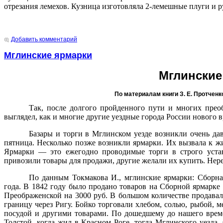
отрезания лемехов. Кузница изготовляла 2-лемешные плуги и р
Добавить комментарий
Мглинские ярмарки
Мглинские
По материалам книги З. Е. Протченк
Так, после долгого пройденного пути и многих прео
выглядел, как и многие другие уездные города России нового 
Базары и торги в Мглинском уезде возникли очень дав
пятница. Несколько позже возникли ярмарки. Их вызвала к ж
Ярмарки — это ежегодно проводимые торги в строго уста
привозили товары для продажи, другие желали их купить. Нер
По данным Токмакова И., мглинские ярмарки: Сборна
года. В 1842 году было продано товаров на Сборной ярмарке
Преображенской на 3000 руб. В большом количестве продавали
границу через Ригу. Бойко торговали хлебом, солью, рыбой, 
посудой и другими товарами. По дошедшему до нашего време
Толстой, когда жил в Красном Роге, тогда Мглинского уезд