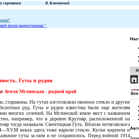
вем и к чему стремимся
В. Ключевский
края"
вой эпохи радиот
ехники
"
Нас
ость. Гуты и рудни
ко
Земля Мглинская - родной край
и, старшины. На гутах изготовляли оконное стекло и другие
 болотных руд. Гуты и рудни известны были еще жителям
вании многих селений. На Мглинской земле мест с названием
естно, например, что в деревне Крутояр, расположенной на
тояр тогда называли Свентицкая Гута. Вблизи нетяговского
Авт
II—XVIII веках здесь тоже варили стекло. Куски кирпича и
 название гуты за ним и не сохранилось. Перед войной 1914
Логи