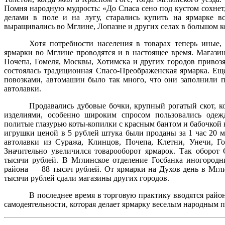
Помня народную мудрость: «До Спаса сено под кустом сохнет,
делами в поле и на лугу, старались купить на ярмарке в
выращивались во Мглине, Лопазне и других селах в большом к
Хотя потребности населения в товарах теперь иные,
ярмарки во Мглине проводятся и в настоящее время. Магази
Почепа, Гомеля, Москвы, Хотимска и других городов привозя
состоялась традиционная Спасо-Преображенская ярмарка. Ещ
повозками, автомашин было так много, что они заполнили 
автолавки.
Продавались дубовые бочки, крупный рогатый скот, 
изделиями, особенно широким спросом пользовались одежд
политые глазурью коты-копилки с красным бантом и бабочкой 
игрушки ценой в 5 рублей штука были проданы за 1 час 20 м
автолавки из Суража, Клинцов, Почепа, Клетни, Унечи, Г
Значительно увеличился товарооборот ярмарок. Так оборот
тысячи рублей. В Мглинское отделение Госбанка иногород
района — 88 тысяч рублей. От ярмарки на Духов день в Мгли
тысячи рублей сдали магазины других городов.
В последнее время в торговую практику вводятся рай
самодеятельности, которая делает ярмарку веселым народным 