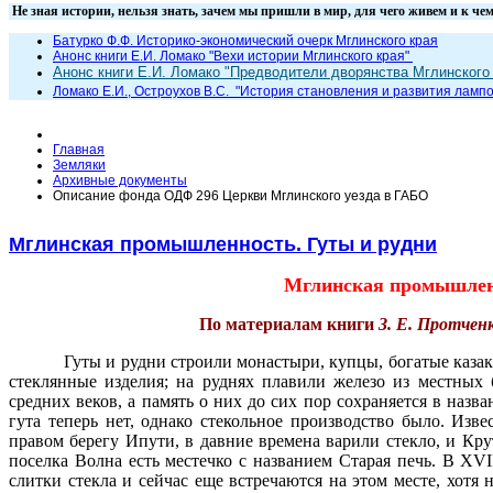
Не зная истории, нельзя знать, зачем мы пришли в мир, для чего жи
Батурко Ф.Ф. Историко-экономический очерк Мглинского края
Анонс книги Е.И. Ломако "Вехи истории Мглинского края"
Анонс книги Е.И. Ломако "Предводители дворянства Мглинского 
Ломако Е.И., Остроухов В.С. "
История становления и развития лампо
Главная
Земляки
Архивные документы
Описание фонда ОДФ 296 Церкви Мглинского уезда в ГАБО
Мглинская промышленность. Гуты и рудни
Мглинская промышленн
По материалам книги
З. Е. Протчен
Гуты и рудни строили монастыри, купцы, богатые казак
стеклянные изделия; на руднях плавили железо из местных
средних веков, а память о них до сих пор сохраняется в наз
гута теперь нет, однако стекольное производство было. Изв
правом берегу Ипути, в давние времена варили стекло, и Кру
поселка Волна есть местечко с названием Старая печь. В XV
слитки стекла и сейчас еще встречаются на этом месте, хотя