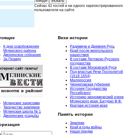
Сейчас 42 гостей и ни одного зарегистрированного
пользователя на сайте
тоящее
Вехи истории
К дню освобождения
Радимичи и Древняя Русь
Мглинского района
Край после монгольского
Дворянское собрание
нашествия
За Правду
В составе Литовско-Русского
государства
В составе Московской Руси
Под властью Речи Посполитой
(1618-1654)
Малороссия
Черниговская губерния
История Государства
Российского
Историко-экономический очерк
Мглинского края. Батурко Ф.Ф.
Мглинские зарисовки
Краткая история края
Творчество земляков
Мглинская школа № 1
Память истории
Дворянские усадьбы
Земляки
оризация
Край в годы войны
Наши предки
н