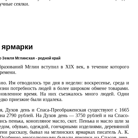
учные сеялки.
 ярмарки
о Земля Мглинская - родной край
бразований Мглин вступил в XIX век, в течение которого
времени.
но. Им отводилось три дня в неделю: воскресенье, среда и
изни потребность людей в более широком обмене товарами.
новленное время. На них съезжалось много людей. Одни
едко приезжие были издалека.
я, Духов день и Спаса-Преображенская существуют с 1665
 на 2790 рублей. На Духов день — 3750 рублей и на Спасо-
сь пенька, конопляное масло, скот. Пенька и масло шли за
медом, обувью, одеждой, гончарными изделиями, деревянной
ни рассказу, бывал на мглинских ярмарках писатель А. К.
а. Особенно многолюдными бывали ярмарки на Спасов день.