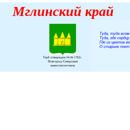
Мглинский
край
Туда, туда всем
Туда, где сердцу
Где из цветов в
О старине поет 
А. К. 
Герб утвержден 04.06.1782г.
Новгород-Северским
наместничеством