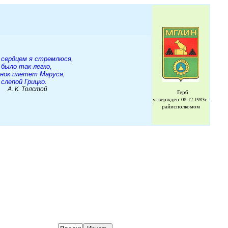
 сердцем я стремлюся,
 было так легко,
енок плетет Маруся,
слепой Грицко.
Толстой
Герб
утвержден
08.12.1983г.
райисполкомом