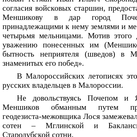
согласия войсковых старшин, предост
Меншикову в дар город Поч
принадлежащими к нему землями и ме
четырьмя мельницами. Мотив этого 
уважению понесенных им (Меншико
бытность неприятеля (шведов) в 
знаменитых его побед».
В Малороссийских летописях эт
русских владельцев в Малороссии.
Не довольствуясь Почепом и 
Меншиков обманным путем пр
геодезиста-межовщика Лося замежевал
сотен – Мглинской и Бакланс
Стародубской сотни.