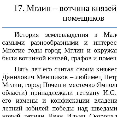
17. Мглин – вотчина князей
помещиков
История землевладения в Мал
самыми разнообразными и интерес
Многие годы город Мглин и окружа
были вотчиной князей, графов и поме
Пять лет его считал своим княже
Данилович Меншиков – любимец Пет
Мглин, город Почеп и местечко Ямпол
области) принадлежали гетману И.С
его измены и конфискации владени
летний юбилей победы над шведами
новый гетман Иван Ильич Скоропад