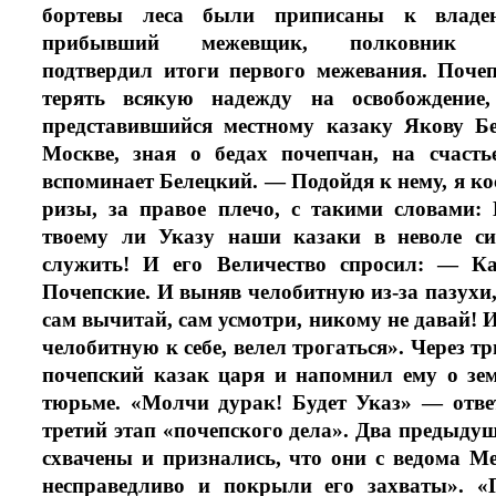
бортевы леса были приписаны к владе
прибывший межевщик, полковник Ско
подтвердил итоги первого межевания. Поче
терять всякую на­дежду на освобождение
представившийся местному казаку Якову Бе
Москве, зная о бедах почепчан, на счасть
вспоминает Белецкий. — Подойдя к нему, я к
ризы, за правое плечо, с такими словами: 
твоему ли Указу наши казаки в неволе си
служить! И его Величество спросил: — 
Почепские. И выняв челобитную из-за пазухи
сам вычитай, сам усмотри, никому не давай! И
челобитную к себе, велел трогаться». Через т
почепский казак царя и напомнил ему о зе
тюрьме. «Молчи дурак! Будет Указ» — отве
третий этап «почепского дела». Два предыд
схвачены и признались, что они с ведома 
несправедливо и покрыли его захваты». «