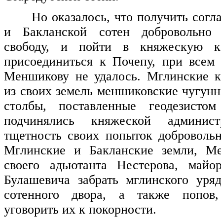
Но оказалось, что получить сог
и Бакланской сотен добровольно 
свободу, и пойти в княжескую ка
присоединиться к Почепу, при всем
Меншикову не удалось. Мглинские к
из своих земель меншиковские чугун
столбы, поставленные геодезисто
подчинялись княжеской админист
тщетность своих попыток доброволь
Мглинские и Бакланские земли, М
своего адьютанта Нестерова, майо
Булашевича забрать мглинского уря
сотенного двора, а также попов
уговорить их к покорности.