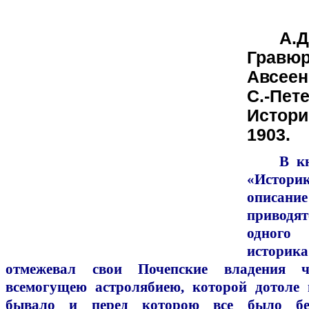
А.
Гравю
Авсеен
С.-Пет
Истори
1903.
В к
«Историк
описан
приводя
одного 
истори
отмежевал свои Почепские владения ч
всемогущею астролябиею, которой дотоле 
бывало и перед которою все было без