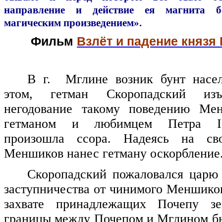
направление и действие ея магнита б
магическим произведением».
Фильм
Взлёт и падение князя
В г. Мглине возник бунт насел
этом, гетман Скоропадский из
негодование такому поведению Ме
гетманом и любимцем Петра
I
произошла ссора. Надеясь на сво
Меншиков нанес гетману оскорбление
Скоропадский пожаловался царю
заступничества от чинимого Меншико
захвате принадлежащих Почепу зе
границы между Почепом и Мглином б