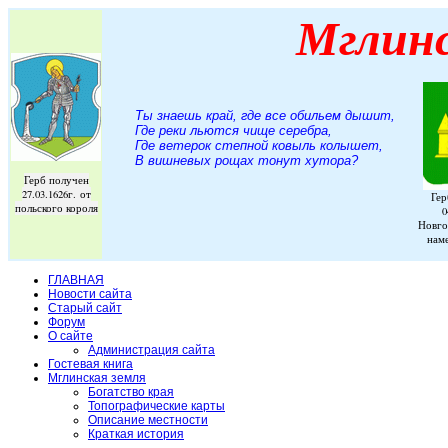
Мглин
Ты знаешь край, где все обильем дышит,
Где реки льются чище серебра,
Где ветерок степной ковыль колышет,
В вишневых рощах тонут хутора
?
Герб получен
27.03.1626г. от
Гер
польского короля
0
Новго
нам
ГЛАВНАЯ
Новости сайта
Старый сайт
Форум
О сайте
Администрация сайта
Гостевая книга
Мглинская земля
Богатство края
Топографические карты
Описание местности
Краткая история