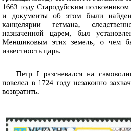
1663 году Стародубским полковником
и документы об этом были найден
канцелярии гетмана, следственн
назначенной царем, был установле
Меншиковым этих земель, о чем б
известность царь.
Петр
I
разгневался на самовол
повелел в 1724 году незаконно захва
возвратить.