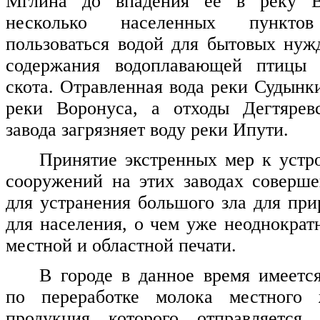
Мглина до впадения ее в реку В
несколько населенных пунктов
пользоваться водой для бытовых нужд
содержания водоплавающей птицы 
скота. Отравленная вода реки Судынк
реки Воронуса, а отходы Дегтяревс
завода загрязняет воду реки Ипути.
Принятие экстренных мер к устр
сооружений на этих заводах соверш
для устранения большого зла для при
для населения, о чем уже неоднократ
местной и областной печати.
В городе в данное время имеетс
по переработке молока местного ж
продукция которого отправляется