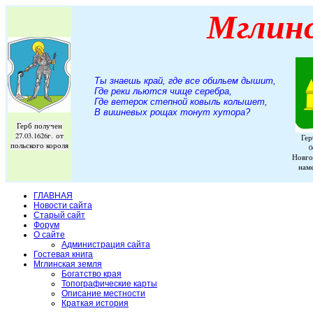
Мглин
Ты знаешь край, где все обильем дышит,
Где реки льются чище серебра,
Где ветерок степной ковыль колышет,
В вишневых рощах тонут хутора
?
Герб получен
27.03.1626г. от
Гер
польского короля
0
Новго
нам
ГЛАВНАЯ
Новости сайта
Старый сайт
Форум
О сайте
Администрация сайта
Гостевая книга
Мглинская земля
Богатство края
Топографические карты
Описание местности
Краткая история