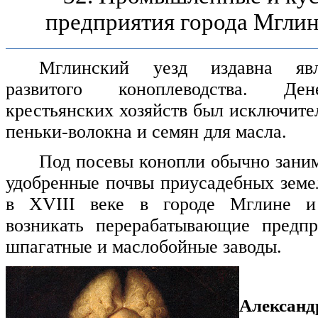
предприятия города Мглин
Мглинский уезд издавна яв
развитого коноплеводства. Де
крестьянских хозяйств был исключите
пеньки-волокна и семян для масла.
Под посевы конопли обычно зани
удобренные почвы приусадебных земел
в
XVIII
веке в городе Мглине и
возникать перерабатывающие предпр
шпагатные и маслобойные заводы.
Алексан