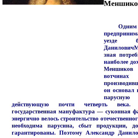
Меншико
Одн
предприним
уезде б
Данилович
зная потреб
наиболее до
Меншико
вотчинах 
производивш
он основал 
парусну
действующую почти четверть века. 
государственная мануфактура — суконная фа
энергично велось строительство отечественно
необходима парусина, сбыт продукции, 
гарантированы. Поэтому Александр Данило