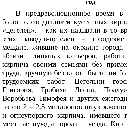
год
В предреволюционное время в
было около двадцати кустарных кирп
«цегелен», - как их называли в то в
этих заводов-цегелен – городские
мещане, жившие на окраине города 
вблизи глиняных карьеров, работ
кирпича своими семьями без приме
труда, вручную без какой бы то ни б
трудоемких работ. Цегельни горо
Григория, Грибахи Леона, Подлуж
Воробьева Тимофея и других ежегод
около 2 – 2,5 миллионов штук жженог
и огнеупорного кирпича, имевшего 
местные нужды города и уезда. Кирп