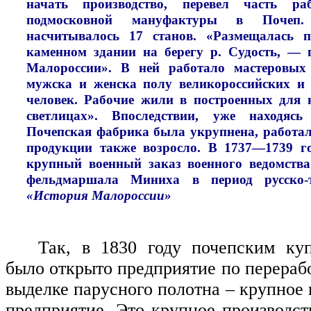
начать производство, перевел часть ра
подмосковной мануфактуры в Почеп.
насчитывалось 17 станов. «Размещалась 
каменном здании на берегу р. Судость, — 
Малороссии». В ней работало мастеровы
мужска и женска полу великороссийских и 
человек. Рабочие жили в построенных для 
светлицах». Впоследствии, уже находяс
Почепская фабрика была укрупнена, работал 
продукции также возросло. В 1737—1739 г
крупный военный заказ военного ведомства
фельдмаршала Миниха в период русско
«История Малороссии»
Так, в 1830 году почепским ку
было открыто предприятие по перераб
выделке парусного полотна – крупное
предприятие. Это крупное производст