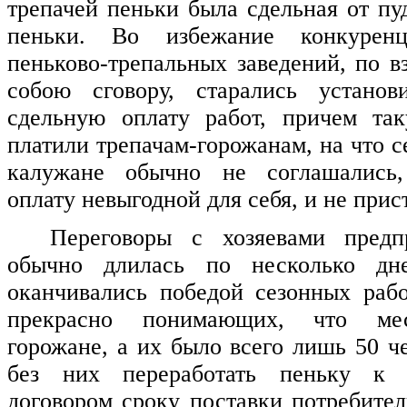
трепачей пеньки была сдельная от пу
пеньки. Во избежание конкуренц
пеньково-трепальных заведений, по 
собою сговору, старались установ
сдельную оплату работ, причем та
платили трепачам-горожанам, на что 
калужане обычно не соглашались,
оплату невыгодной для себя, и не прис
Переговоры с хозяевами пред
обычно длилась по несколько дне
оканчивались победой сезонных раб
прекрасно понимающих, что ме
горожане, а их было всего лишь 50 ч
без них переработать пеньку к у
договором сроку поставки потребите