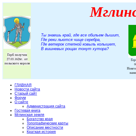
Мглин
Ты знаешь край, где все обильем дышит,
Где реки льются чище серебра,
Где ветерок степной ковыль колышет,
В вишневых рощах тонут хутора
?
Герб получен
27.03.1626г. от
Гер
польского короля
0
Новго
нам
ГЛАВНАЯ
Новости сайта
Старый сайт
Форум
О сайте
Администрация сайта
Гостевая книга
Мглинская земля
Богатство края
Топографические карты
Описание местности
Краткая история