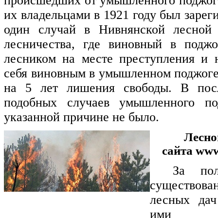
происшедших от умышленного поджог
их владельцами в 1921 году был заре
один случай в Нивнянской лесной 
лесничества, где виновный в подж
лесником на месте преступления и 
себя виновным в умышленном поджоге.
на 5 лет лишения свободы. В пос
подобных случаев умышленного по
указанной причине не было.
Лесно
сайта www
За пол
существов
лесных да
ими те