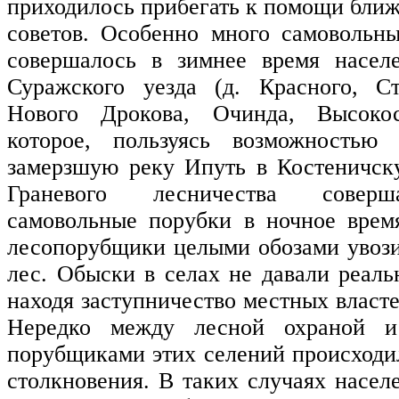
приходилось прибегать к помощи бли
советов. Особенно много самовольн
совершалось в зимнее время населе
Суражского уезда (д. Красного, Ст
Нового Дрокова, Очинда, Высокос
которое, пользуясь возможностью 
замерзшую реку Ипуть в Костеничск
Граневого лесничества совер
самовольные порубки в ночное врем
лесопорубщики целыми обозами увоз
лес. Обыски в селах не давали реаль
находя заступничество местных власте
Нередко между лесной охраной и
порубщиками этих селений происход
столкновения. В таких случаях насе