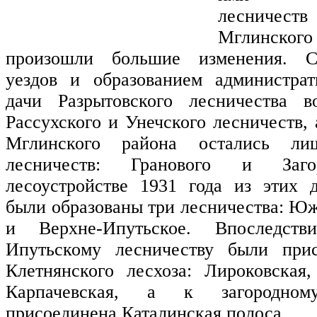
лесниче
Мглинс
произошли большие изменения. С
уездов и образованием администрат
дачи Разрытовского лесничества 
Рассухского и Унечского лесничеств,
Мглинского района остались л
лесничеств: Гранового и Заго
лесоустройстве 1931 года из этих 
были образованы три лесничества: Юж
и Верхне-Ипутьское. Впоследст
Ипутьскому лесничеству были при
Клетнянского лесхоза: Лироковская
Карпачевская, а к загородном
присоединена Каталинская полоса.