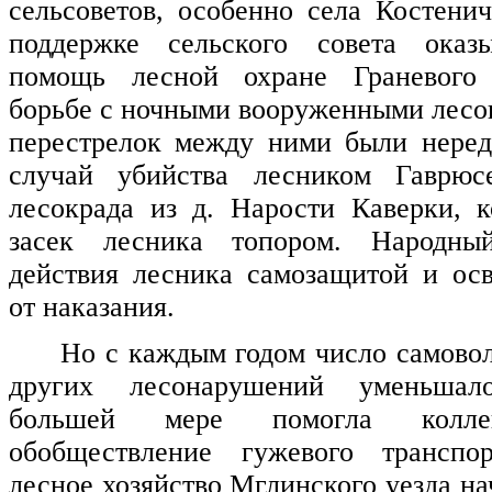
сельсоветов, особенно села Костени
поддержке сельского совета оказ
помощь лесной охране Граневого 
борьбе с ночными вооруженными лесо
перестрелок между ними были неред
случай убийства лесником Гаврюс
лесокрада из д. Нарости Каверки, 
засек лесника топором. Народны
действия лесника самозащитой и ос
от наказания.
Но с каждым годом число самово
других лесонарушений уменьша
большей мере помогла колле
обобществление гужевого транспо
лесное хозяйство Мглинского уезда н