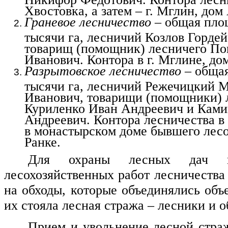
Хвостовка, а затем – г. Мглин, до
Граневое лесничество
– общая пло
тысячи га, лесничий Козлов Горде
товарищ (помощник) лесничего П
Иванович. Контора в г. Мглине, до
Разрытовское лесничество
– общая
тысячи га, лесничий Режечицкий 
Иванович, товарищи (помощники) 
Куриленко Иван Андреевич и Ками
Андреевич. Контора лесничества в 
в монастырском доме бывшего лес
Ранке.
Для охраны лесных дач и
лесохозяйственных работ лесничества
на обходы, которые объединялись объ
их стояла лесная стража – лесники и о
Прием и увольнение лесной стра