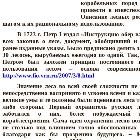
корабельных пород 
привести в известно
Описание лесных ре
шагом к их рациональному использованию.
В 1723 г. Петр I издал «Инструкцию обер-в
всех законов о лесе, документ, обобщивший и
ранее изданные указы. Было предписано делить за
30 лесосек, вырубаемых ежегодно по одной. Так,
Петром был заложен принцип постоянного и
пользования лесом – основа современног
http://www.fio.vrn.ru/2007/3/8.html
Значение лeca во всей своей сложности не
непосредственно воспринято и усвоено всеми и 
великие умы и те склонны были оценивать леса т
либо стороны. Первый охранитель русских 
заботился о них, более побуждаемый
кораблестроения. Сама идея охранения лесов во
не столько под влиянием точно обоснованных 
благодаря как бы прозрению будущего.
–