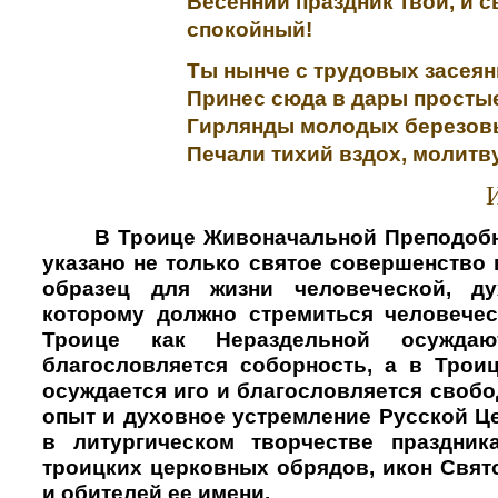
Весенний праздник твой, и 
спокойный!
Ты нынче с трудовых засея
Принес сюда в дары просты
Гирлянды молодых березовы
Печали тихий вздох, молитву
И
В Троице Живоначальной Преподоб
указано не только святое совершенство 
образец для жизни человеческой, д
которому должно стремиться человечес
Троице как Нераздельной осужда
благословляется соборность, а в Трои
осуждается иго и благословляется своб
опыт и духовное устремление Русской Ц
в литургическом творчестве праздник
троицких церковных обрядов, икон Свят
и обителей ее имени.