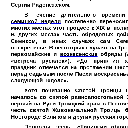
Сергии Радонежском.
В течение длительного времени
семицкой недели
постепенно переносил
многих местах этот процесс к XIX в. пол
В других местах часть обрядовых дей
Семиком, в иных случаях сам Сем
воскресенье. В некоторых случаях на Т
первомайские и
вознесенские
обряды (
«встреча русалок»). «До принятия х
праздник отмечался на протяжении шес
перед седьмым после Пасхи воскресенье
следующей неделе».
Хотя почитание Святой Троицы 
началось со святой равноапостольной 
первый на Руси Троицкий храм в Пскове
честь святой Живоначальной Троицы 
Новгороде Великом и других русских гор
Проводы весны. «Троицкий обря