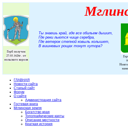
Мглин
Ты знаешь край, где все обильем дышит,
Где реки льются чище серебра,
Где ветерок степной ковыль колышет,
В вишневых рощах тонут хутора
?
Герб получен
27.03.1626г. от
Гер
польского короля
0
Новго
нам
ГЛАВНАЯ
Новости сайта
Старый сайт
Форум
О сайте
Администрация сайта
Гостевая книга
Мглинская земля
Богатство края
Топографические карты
Описание местности
Краткая история