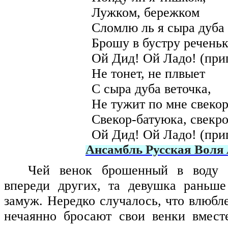
Лужком, бережком
Сломлю ль я сыра дуба 
Брошу в бустру речень
Ой Дид! Ой Ладо! (при
Не тонет, не плвыет
С сыра дуба веточка,
Не тужит по мне свеко
Свекор-батуюка, свекр
Ой Дид! Ой Ладо! (при
Ансамбль Русская Воля
Чей венок брошенный в воду 
впереди других, та девушка раньше
замуж. Нередко случалось, что влюбл
нечаянно бросают свои венки вмест