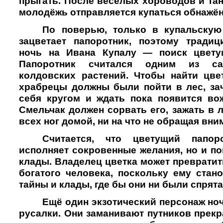
прыгать. После весёлых хороводов и та
молодёжь отправляется купаться обнажён
По поверью, только в купальскую
зацветает папоротник, поэтому тради
ночь на Ивана Купалу — поиск цветущ
Папоротник считался одним из са
колдовских растений. Чтобы найти цве
храбрецы должны были пойти в лес, зач
себя кругом и ждать пока появится во
Смельчак должен сорвать его, зажать в 
всех ног домой, ни на что не обращая вни
Считается, что цветущий папор
исполняет сокровенные желания, но и п
клады. Владелец цветка может преврати
богатого человека, поскольку ему стан
тайны и клады, где бы они ни были спрят
Ещё один экзотический персонаж но
русалки. Они заманивают путников прек