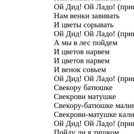
Ой Дид! Ой Ладо! (при
Нам венки завивать
И цветы сорывать
Ой Дид! Ой Ладо! (при
А мы в лес пойдем
И цветов нарвем
И цветов нарвем
И венок совьем
Ой Дид! Ой Ладо! (при
Свекору батюшке
Свекрови матушке
Свекору-батюшке мали
Свекрови-матушке кал
Ой Дид! Ой Ладо! (при
Пойду ли я тишком,