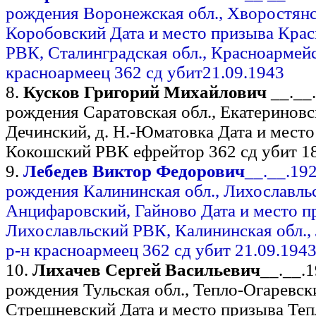
рождения Воронежская обл., Хворостянск
Коробовский Дата и место призыва Кра
РВК, Сталинградская обл., Красноармей
красноармеец 362 сд убит21.09.1943
8.
Кусков Григорий Михайлович
__.__
рождения Саратовская обл., Екатериновск
Дечинский, д. Н.-Юматовка Дата и мест
Кокошский РВК ефрейтор 362 сд убит 18
9.
Лебедев Виктор Федорович
__.__.19
рождения Калининская обл., Лихославльск
Анцифаровский, Гайново Дата и место п
Лихославльский РВК, Калининская обл.,
р-н красноармеец 362 сд убит 21.09.194
10.
Лихачев Сергей Васильевич
__.__.
рождения Тульская обл., Тепло-Огаревски
Стрешневский Дата и место призыва Те