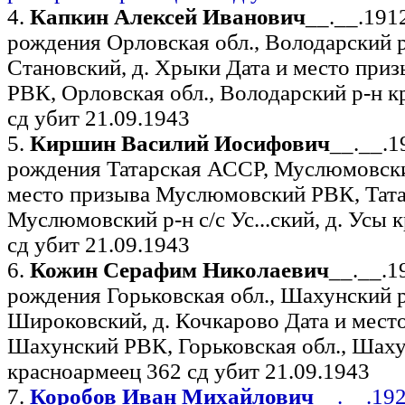
4.
Капкин Алексей Иванович
__.__.191
рождения Орловская обл., Володарский р-
Становский, д. Хрыки Дата и место при
РВК, Орловская обл., Володарский р-н 
сд убит 21.09.1943
5.
Киршин Василий Иосифович
__.__.
рождения Татарская АССР, Муслюмовский
место призыва Муслюмовский РВК, Тат
Муслюмовский р-н с/с Ус...ский, д. Усы 
сд убит 21.09.1943
6.
Кожин Серафим Николаевич
__.__.1
рождения Горьковская обл., Шахунский р-
Широковский, д. Кочкарово Дата и мест
Шахунский РВК, Горьковская обл., Шаху
красноармеец 362 сд убит 21.09.1943
7.
Коробов Иван Михайлович
__.__.19