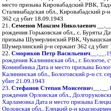
место призыва Кировабадский РВК, Тад
Сталинабадская обл., Кировабадский р-
362 сд убит 18.09.1943
21.
Семенов Максим Николаевич
__._
рождения Горьковская обл., с. Буряты Да
призыва Шумерлинский РВК, Чувашска
Шумерлинский р-н сержант 362 сд убит 
22.
Сморяков Петр Васильевич
__.__.
рождения Калининская обл., г. Бологое, с
Коминбинка Дата и место призыва Боло
Калининская обл., Бологовский р-н ст. с
убит 21.09.1943
23.
Стефанов Степан Моисееви
ч__.__.
рождения Орловская обл., Долгоруковски
Харламовка Дата и место призыва Елецк
Орловская обл., Елецкий р-н красноарме