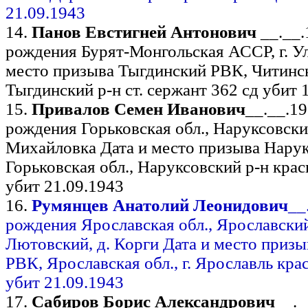
21.09.1943
14.
Панов Евстигней Антонович
__.__.
рождения Бурят-Монгольская АССР, г. Ул
место призыва Тыгдинский РВК, Читинск
Тыгдинский р-н ст. сержант 362 сд убит 
15.
Привалов Семен Иванович
__.__.1
рождения Горьковская обл., Наруксовский
Михайловка Дата и место призыва Нару
Горьковская обл., Наруксовский р-н кра
убит 21.09.1943
16.
Румянцев Анатолий Леонидович
__
рождения Ярославская обл., Ярославский 
Лютовский, д. Корги Дата и место приз
РВК, Ярославская обл., г. Ярославль кра
убит 21.09.1943
17.
Сабиров Борис Александрович
__._