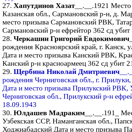
27.
Хапутдинов Хазат
__.__.1921 Место
Казанская обл., Сармановский р-н, д. Ма
место призыва Сармановский РВК, Тата
Сармановский р-н ефрейтор 362 сд убит 
28.
Черкашин Григорий Евдокимович
рождения Красноярский край, г. Канск, у
Дата и место призыва Канский РВК, Кра
Канский р-н красноармеец 362 сд убит 2
29.
Щербина Николай Дмитриевич
__.
рождения Черниговская обл., г. Прилуки, 
Дата и место призыва Прилукский РВК, 
Черниговская обл., Прилукский р-н ефре
18.09.1943
30.
Юлдашев Мадраким
__.__.191_ Ме
Узбекская ССР, Наманганская обл., Папск
Ходжиабадский Дата и место призыва П