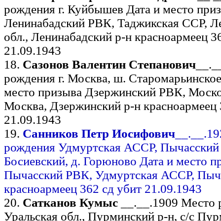
рождения г. Куйбышев Дата и место при
Ленинабадский РВК, Таджикская ССР, Л
обл., Ленинабадский р-н красноармеец 3
21.09.1943
18.
Сазонов Валентин Степанович
__._
рождения г. Москва, ш. Старомарьинское,
место призыва Дзержинский РВК, Московс
Москва, Дзержинский р-н красноармеец 
21.09.1943
19.
Санников Петр Иосифович
__.__.1
рождения Удмуртская АССР, Пычасский р
Босиевский, д. Горюново Дата и место п
Пычасский РВК, Удмуртская АССР, Пыч
красноармеец 362 сд убит 21.09.1943
20.
Сатканов Кумыс
__.__.1909 Место 
Уральская обл., Пурминский р-н, с/с Пу