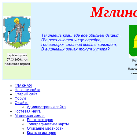
Мглин
Ты знаешь край, где все обильем дышит,
Где реки льются чище серебра,
Где ветерок степной ковыль колышет,
В вишневых рощах тонут хутора
?
Герб получен
27.03.1626г. от
Гер
польского короля
0
Новго
нам
ГЛАВНАЯ
Новости сайта
Старый сайт
Форум
О сайте
Администрация сайта
Гостевая книга
Мглинская земля
Богатство края
Топографические карты
Описание местности
Краткая история