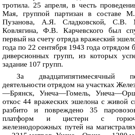
тротила. 25 апреля, в честь проведени
Мая, группой партизан в составе М.
Пузанова, А.Я. Сладковской, С.В. 
Ковлягина, Ф.В. Карчевского был с
первый на счету отряда вражеский эшело
года по 22 сентября 1943 года отрядом 
диверсионных групп, из которых ус
задание 107 групп.
За двадцатипятимесячный п
деятельности отрядом на участках Желе
—Брянск, Унеча—Гомель, Унеча—Ор
откос 44 вражеских эшелона с живой с
разбито и повреждено 35 паровозов
платформ и цистерн с горюч
железнодорожных путей на магистраля