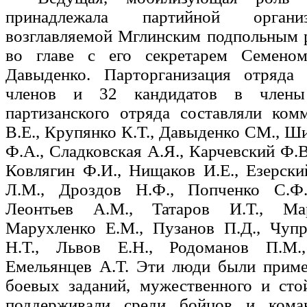
принадлежала партийной органи
возглавляемой Мглинским подпольным 
во главе с его секретарем Семено
Давыденко. Парторганизация отряда
членов и 32 кандидатов в члены
партизанского отряда составляли ком
В.Е., Крупянко К.Т., Давыденко СМ., Ши
Ф.А., Сладковская А.Я., Карчевский Ф.В
Ковлягин Ф.И., Нищаков И.Е., Езерски
Л.М., Дроздов Н.Ф., Попченко С.Ф.
Леонтьев А.М., Татаров И.Т., Ма
Марухленко Е.М., Пузанов П.Д., Чупр
Н.Т., Львов Е.Н., Родоманов П.М.
Емельянцев А.Т. Эти люди были прим
боевых заданий, мужественного и сто
поддерживали среди бойцов и кома