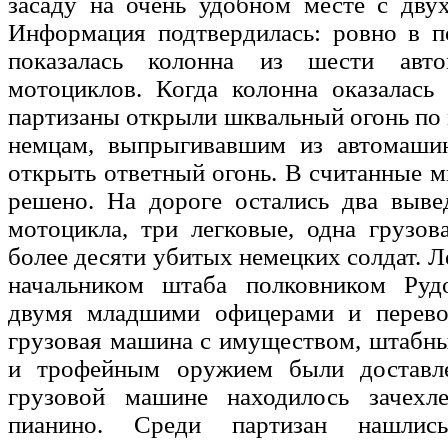
засаду на очень удобном месте с дву
Информация подтвердилась: ровно в п
показалась колонна из шести авт
мотоциклов. Когда колонна оказалась
партизаны открыли шквальный огонь по
немцам, выпрыгивавшим из автомаши
открыть ответный огонь. В считанные 
решено. На дороге остались два выве
мотоцикла, три легковые, одна грузо
более десяти убитых немецких солдат. Л
начальником штаба полковником Руд
двумя младшими офицерами и перево
грузовая машина с имуществом, штабн
и трофейным оружием были доставл
грузовой машине находилось зачехл
пианино. Среди партизан нашлись