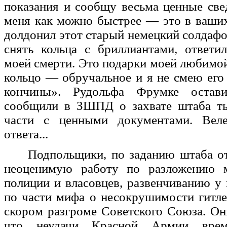
показания и сообщу весьма ценные све
меня как можно быстрее — это в ваши
долдонил этот старый немецкий солдафо
снять кольца с бриллиантами, ответи
моей смерти. Это подарки моей любимой
кольцо — обручальное и я не смею его
кончины». Рудольфа Фрумке остав
сообщили в ЗШПД о захвате штаба т
части с ценными документами. Вел
ответа...
Подпольщики, по заданию штаба от
неоценимую работу по разложению м
полиции и власовцев, развенчиванию у
по части мифа о несокрушимости гитл
скором разгроме Советского Союза. Он
что неудачи Красной Армии време