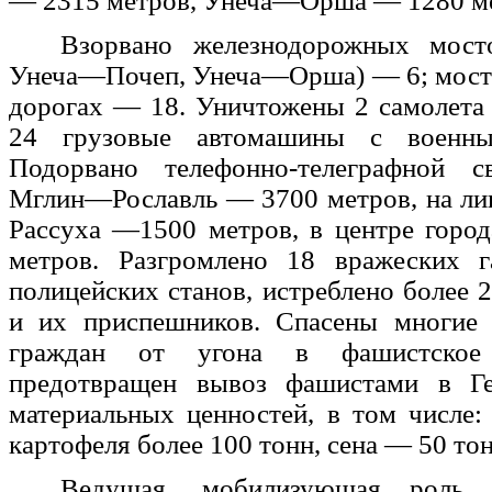
— 2315 метров, Унеча—Орша — 1280 м
Взорвано железнодорожных мост
Унеча—Почеп, Унеча—Орша) — 6; мост
дорогах — 18. Уничтожены 2 самолета
24 грузовые автомашины с военны
Подорвано телефонно-телеграфной с
Мглин—Рославль — 3700 метров, на л
Рассуха —1500 метров, в центре горо
метров. Разгромлено 18 вражеских 
полицейских станов, истреблено более 2
и их приспешников. Спасены многие 
граждан от угона в фашистское
предотвращен вывоз фашистами в Г
материальных ценностей, в том числе:
картофеля более 100 тонн, сена — 50 тон
Ведущая, мобилизующая роль 