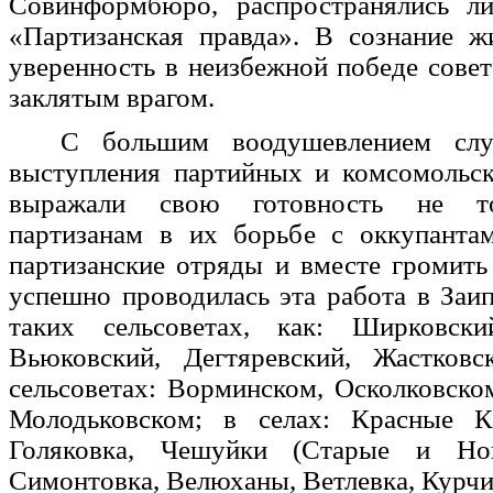
Совинформбюро, распространялись ли
«Партизанская правда». В сознание ж
уверенность в неизбежной победе совет
заклятым врагом.
С большим воодушевлением слу
выступления партийных и комсомольск
выражали свою готовность не то
партизанам в их борьбе с оккупанта
партизанские отряды и вместе громить
успешно проводилась эта работа в Заип
таких сельсоветах, как: Ширковски
Вьюковский, Дегтяревский, Жастков
сельсоветах: Ворминском, Осколковск
Молодьковском; в селах: Красные К
Голяковка, Чешуйки (Старые и Но
Симонтовка, Велюханы, Ветлевка, Курчи