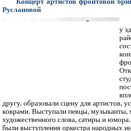
Концерт артистов фронтовой бри
Руслановой
у з
рай
сос
кон
фро
Отк
сту
пос
впл
другу, образовали сцену для артистов, 
коврами. Выступали певцы, музыканты, 
художественного слова, сатиры и юмора
были выступления оркестра народных и