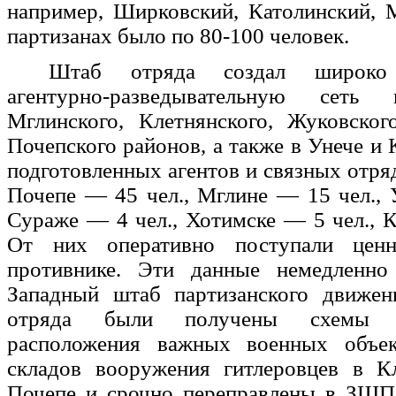
например, Ширковский, Католинский, 
партизанах было по 80-100 человек.
Штаб отряда создал широко 
агентурно-разведывательную сеть
Мглинского, Клетнянского, Жуковског
Почепского районов, а также в Унече и
подготовленных агентов и связных отряд
Почепе — 45 чел., Мглине — 15 чел., 
Сураже — 4 чел., Хотимске — 5 чел., 
От них оперативно поступали цен
противнике. Эти данные немедленно
Западный штаб партизанского движен
отряда были получены схемы 
расположения важных военных объе
складов вооружения гитлеровцев в К
Почепе и срочно переправлены в ЗШП