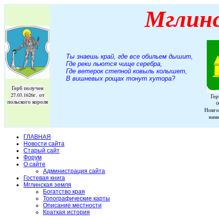
Мглин
Ты знаешь край, где все обильем дышит,
Где реки льются чище серебра,
Где ветерок степной ковыль колышет,
В вишневых рощах тонут хутора
?
Герб получен
27.03.1626г. от
Гер
польского короля
0
Новго
нам
ГЛАВНАЯ
Новости сайта
Старый сайт
Форум
О сайте
Администрация сайта
Гостевая книга
Мглинская земля
Богатство края
Топографические карты
Описание местности
Краткая история