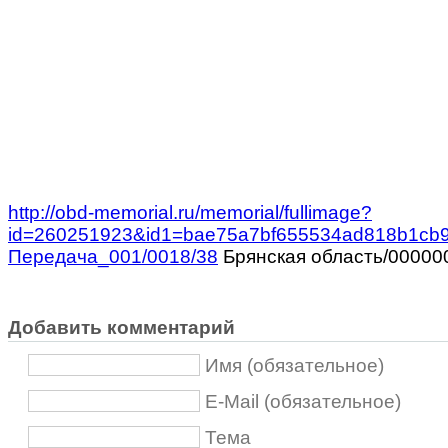
http://obd-memorial.ru/memorial/fullimage?
id=260251923&id1=bae75a7bf655534ad818b1cb
Передача_001/0018/38
Брянская область/00000
Добавить комментарий
Имя (обязательное)
E-Mail (обязательное)
Тема