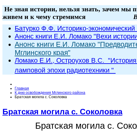
Не зная истории, нельзя знать, зачем мы 
живем и к чему стремимся
В
Батурко Ф.Ф. Историко-экономический 
Анонс книги Е.И. Ломако "Вехи истори
Анонс книги Е.И. Ломако "Предводит
Мглинского края"
Ломако Е.И., Остроухов В.С. "
История
ламповой эпохи радиот
ехники
"
Главная
К дню освобождения Мглинского района
Братская могила с. Соколовка
Братская могила с. Соколовка
Братская могила с. Сок