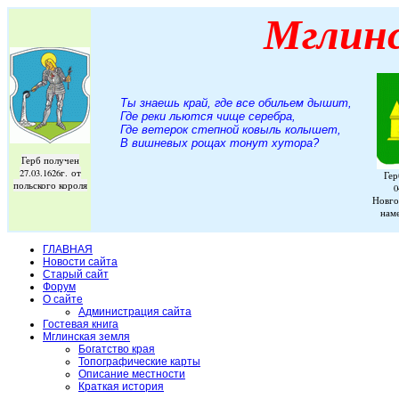
Мглин
Ты знаешь край, где все обильем дышит,
Где реки льются чище серебра,
Где ветерок степной ковыль колышет,
В вишневых рощах тонут хутора
?
Герб получен
27.03.1626г. от
Гер
польского короля
0
Новго
нам
ГЛАВНАЯ
Новости сайта
Старый сайт
Форум
О сайте
Администрация сайта
Гостевая книга
Мглинская земля
Богатство края
Топографические карты
Описание местности
Краткая история