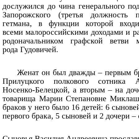
дослужился до чина генерального по
Запорожского (третья должность 
гетмана, в функции которой входи
всеми малороссийскими доходами и ра
родоначальником графской ветви м
рода Гудовичей.
Женат он был дважды – первым б
Прилуцкого полкового сотника 
Носенко-Белецкой, а вторым – на доч
товарища Марии Степановне Миклаше
браков у него было 16 детей: 6 сыновей
первого брака, 5 сыновей и 2 дочери – 
Сыновья Василия Андреевича прослав