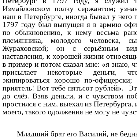
Петербург в 1797 году, я служил т
Измайловском полку сержантом; узнав
наш в Петербурге, иногда бывал у него 
1797 году был выпущен я в армию офи
по обыкновению, к нему весьма рано
племянника, молодого человека, с
Жураховской; он с серьёзным ви
наставления, к хорошей жизни относящи
в пример и потом сказал мне: «я знаю, ч
присылает некоторые деньги, 
экипироваться хорошо по-офицерски;
приятель! Вот тебе пятьсот рублей». Эт
до слёз. Взяв деньги, и с чувством поб
простился с ним, выехал из Петербурга, 
моего, такого одолжения не могу не чувс
Младший брат его Василий, не бедны