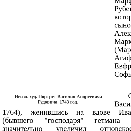
Мар
Рубе
кот
сыно
Алек
Марк
(Ма
Агаф
Ев
Софь
Неизв. худ. Портрет Василия Андреевича
Гудовича, 1743 год.
Вас
1764), женившись на вдове Ива
(бывшего "господаря" гетмана Ск
значительно увеличил отцовско