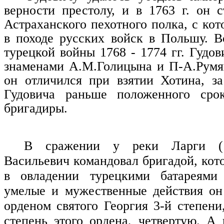
верности престолу, и в 1763 г. он 
Астраханского пехотного полка, с ко
в походе русских войск в Польшу. В
турецкой войны 1768 - 1774 гг. Гудо
знаменами А.М.Голицына и П-А.Румян
он отличился при взятии Хотина, за
Гудовича раньше положенного сро
бригадиры.
В сражении у реки Ларги (1
Васильевич командовал бригадой, кот
в овладении турецкими батареями
умелые и мужественные действия он
орденом святого Георгия 3-й степен
степень этого ордена, четвертую. А 