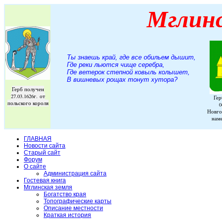
Мглин
Ты знаешь край, где все обильем дышит,
Где реки льются чище серебра,
Где ветерок степной ковыль колышет,
В вишневых рощах тонут хутора
?
Герб получен
27.03.1626г. от
Гер
польского короля
0
Новго
нам
ГЛАВНАЯ
Новости сайта
Старый сайт
Форум
О сайте
Администрация сайта
Гостевая книга
Мглинская земля
Богатство края
Топографические карты
Описание местности
Краткая история