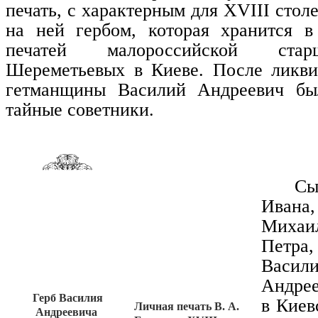
печать, с характерным для XVIII сто
на ней гербом, которая хранится в
печатей малороссийской ста
Шереметьевых в Киеве. После ликви
гетманщины Василий Андреевич бы
тайные советники.
Сы
Иван
Михаил
Петр
Васил
Андрее
Герб Василия
в Киев
Личная печать В. А.
Андреевича