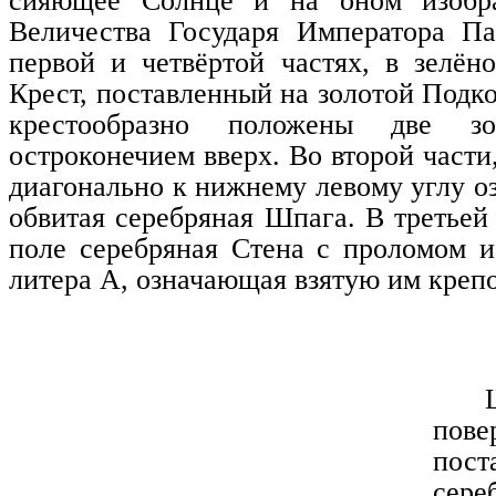
сияющее Солнце и на оном изобр
Величества Государя Императора Па
первой и четвёртой частях, в зелён
Крест, поставленный на золотой Подко
крестообразно положены две з
остроконечием вверх. Во второй части
диагонально к нижнему левому углу о
обвитая серебряная Шпага. В третьей
поле серебряная Стена с проломом 
литера А, означающая взятую им креп
пове
пост
сер