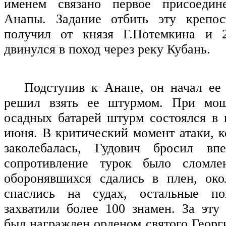
именем связано первое присоедин
Анапы. Задание отбить эту крепо
получил от князя Г.Потемкина и 
двинулся в поход через реку Кубань.
Подступив к Анапе, он начал ее 
решил взять ее штурмом. При мощ
осадных батарей штурм состоялся в 
июня. В критический момент атаки, к
заколебалась, Гудович бросил вп
сопротивление турок было сломле
оборонявшихся сдались в плен, око
спаслись на судах, остальные по
захватили более 100 знамен. За эту
был награжден орденом святого Георг