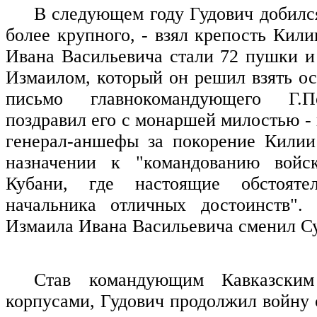
В следующем году Гудович добился
более крупного, - взял крепость Кил
Ивана Васильевича стали 72 пушки и
Измаилом, который он решил взять ос
письмо главнокомандующего Г.П
поздравил его с монаршей милостью -
генерал-аншефы за покорение Килии
назначении к "командованию войс
Кубани, где настоящие обстоятел
начальника отличных достоинств".
Измаила Ивана Васильевича сменил С
Став командующим Кавказски
корпусами, Гудович продолжил войну 