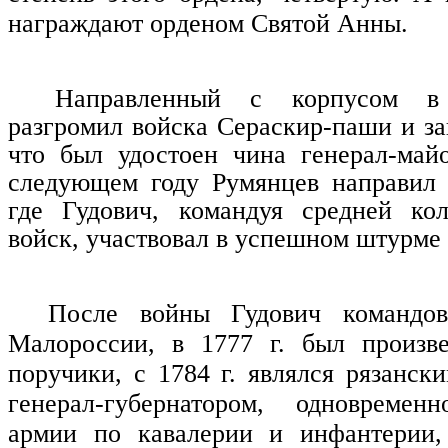
награждают орденом Святой Анны.
Направленный с корпусом в
разгромил войска Сераскир-паши и за
что был удостоен чина генерал-майо
следующем году Румянцев направил 
где Гудович, командуя средней ко
войск, участвовал в успешном штурме 
После войны Гудович командов
Малороссии, в 1777 г. был произве
поручики, с 1784 г. являлся рязанск
генерал-губернатором, одновремен
армии по кавалерии и инфантерии,