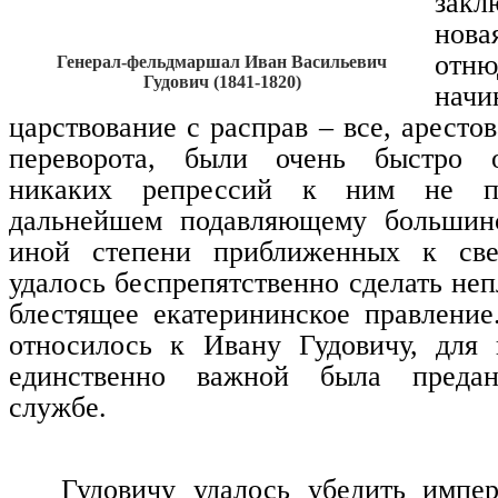
закл
нова
отн
Генерал-фельдмаршал Иван Васильевич
Гудович (1841-1820)
нач
царствование с расправ – все, аресто
переворота, были очень быстро 
никаких репрессий к ним не п
дальнейшем подавляющему большин
иной степени приближенных к све
удалось беспрепятственно сделать не
блестящее екатерининское правление
относилось к Ивану Гудовичу, для 
единственно важной была предан
службе.
Гудовичу удалось убедить импе