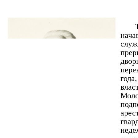
нача
слу
пре
двор
пер
года
влас
Мол
под
арес
гвар
нед