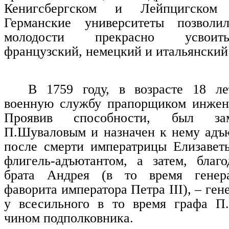
Кенигсбергском и Лейпцигском у
Германские университеты позволи
молодости прекрасно усвоит
французский, немецкий и итальянский
В 1759 году, в возрасте 18 ле
военную службу прапорщиком инжене
Проявив способности, был за
П.Шуваловым и назначен к нему адъ
после смерти императрицы Елизавет
флигель-адъютантом, а затем, благ
брата Андрея (в то время генера
фаворита императора Петра III), – ге
у всесильного в то время графа П
чином подполковника.