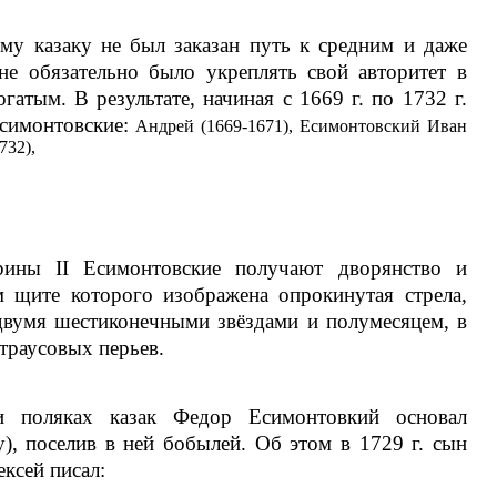
ому казаку не был заказан путь к средним и даже
е обязательно было укреплять свой авторитет в
атым. В результате, начиная с 1669 г. по 1732 г.
симонтовские:
Андрей (1669-1671), Есимонтовский Иван
732),
рины II Есимонтовские получают дворянство и
м щите которого изображена опрокинутая стрела,
двумя шестиконечными звёздами и полумесяцем, в
траусовых перьев.
и поляках казак Федор Есимонтовкий основал
), поселив в ней бобылей. Об этом в 1729 г. сын
ксей писал: