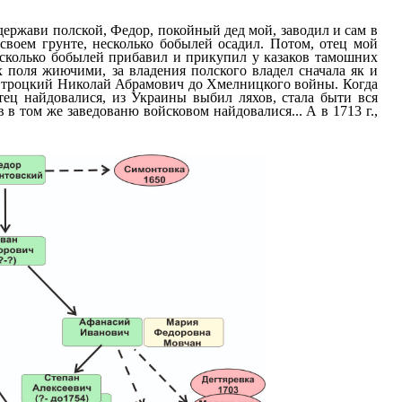
держави полской, Федор, покойный дед мой, заводил и сам в
 своем грунте, несколько бобылей осадил. Потом, отец мой
сколько бобылей прибавил и прикупил у казаков тамошних
 поля жиючими, за владения полского владел сначала як и
 троцкий Николай Абрамович до Хмелницкого войны. Когда
тец найдовалися, из Украины выбил ляхов, стала быти вся
в том же заведованю войсковом найдовалися... А в 1713 г.,