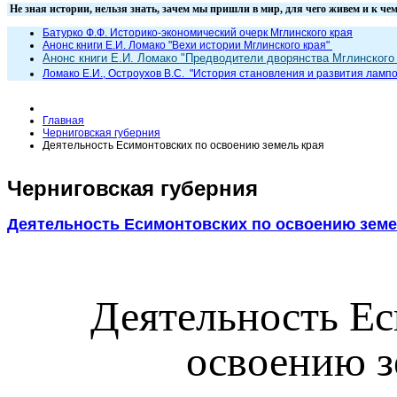
Не зная истории, нельзя знать, зачем мы пришли в мир, для чего жи
Батурко Ф.Ф. Историко-экономический очерк Мглинского края
Анонс книги Е.И. Ломако "Вехи истории Мглинского края"
Анонс книги Е.И. Ломако "Предводители дворянства Мглинского 
Ломако Е.И., Остроухов В.С. "
История становления и развития лампо
Главная
Черниговская губерния
Деятельность Есимонтовских по освоению земель края
Черниговская губерния
Деятельность Есимонтовских по освоению земе
Деятельность Е
освоению з