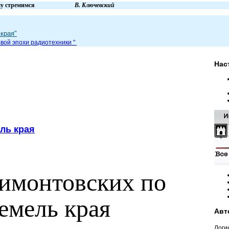
вем и к чему стремимся
В. Ключевский
края"
вой эпохи радиот
ехники
"
Нас
ль края
симонтовских по
емель края
Авт
Логи