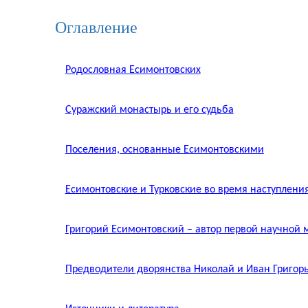
Оглавление
Родословная Есимонтовских
Суражский монастырь и его судьба
Поселения, основанные Есимонтовскими
Есимонтовские и Турковские во время наступления
Григорий Есимонтовский – автор первой научной 
Предводители дворянства Николай и Иван Григор