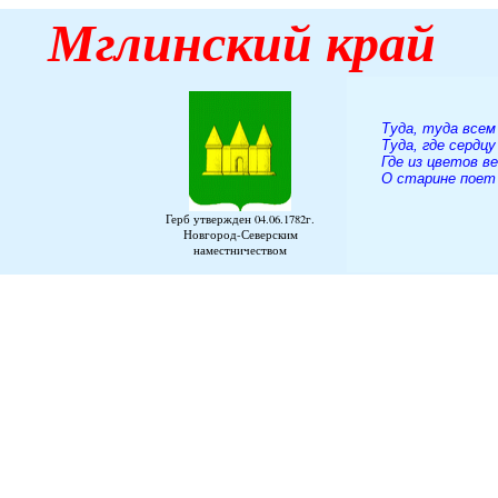
Мглинский
край
Туда, туда всем
Туда, где сердцу
Где из цветов в
О старине поет 
А. К. 
Герб утвержден 04.06.1782г.
Новгород-Северским
наместничеством