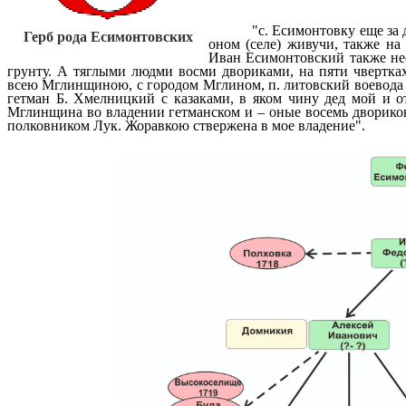
"с. Есимонтовку еще за 
Герб рода Есимонтовских
оном (селе) живучи, также на
Иван Есимонтовский также не
грунту. А тяглыми людми восми двориками, на пяти чвертках
всею Мглинщиною, с городом Мглином, п. литовский воевода
гетман Б. Хмелницкий с казаками, в яком чину дед мой и о
Мглинщина во владении гетманском и – оные восемь двориков 
полковником Лук. Жоравкою ствержена в мое владение".