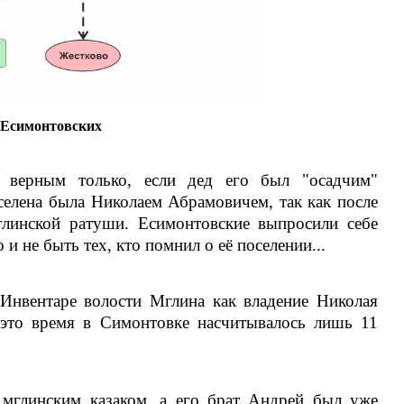
 Есимонтовских
 верным только, если дед его был "осадчим"
селена была Николаем Абрамовичем, так как после
глинской ратуши. Есимонтовские выпросили себе
и не быть тех, кто помнил о её поселении...
 Инвентаре волости Мглина как владение Николая
 это время в Симонтовке насчитывалось лишь 11
мглинским казаком, а его брат Андрей был уже