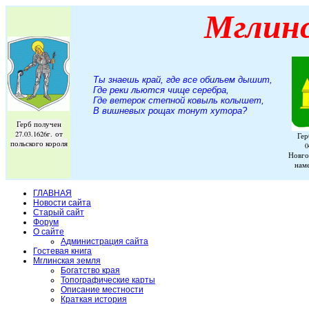
Мглин
Ты знаешь край, где все обильем дышит,
Где реки льются чище серебра,
Где ветерок степной ковыль колышет,
В вишневых рощах тонут хутора
?
Герб получен
27.03.1626г. от
Гер
польского короля
0
Новго
нам
ГЛАВНАЯ
Новости сайта
Старый сайт
Форум
О сайте
Администрация сайта
Гостевая книга
Мглинская земля
Богатство края
Топографические карты
Описание местности
Краткая история