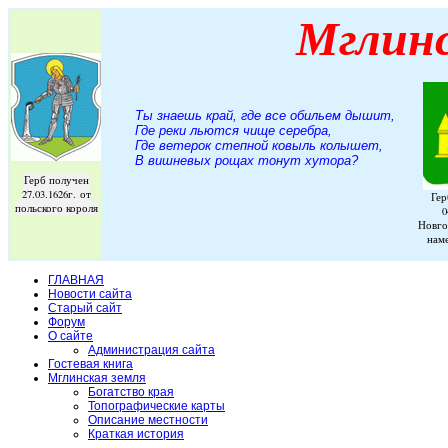
Мглин
Ты знаешь край, где все обильем дышит,
Где реки льются чище серебра,
Где ветерок степной ковыль колышет,
В вишневых рощах тонут хутора
?
Герб получен
27.03.1626г. от
Гер
польского короля
0
Новго
нам
ГЛАВНАЯ
Новости сайта
Старый сайт
Форум
О сайте
Администрация сайта
Гостевая книга
Мглинская земля
Богатство края
Топографические карты
Описание местности
Краткая история