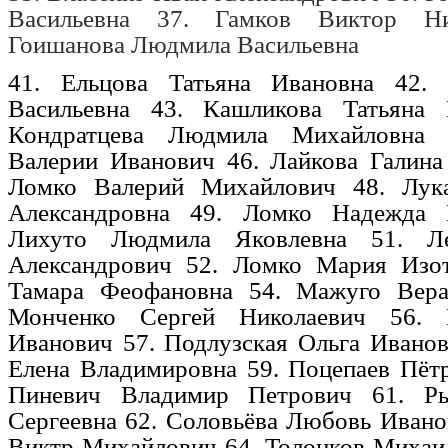
Васильевна
37.
Гамков Виктор Ни
Гоишанова Людмила Васильевна
41.
Ельцова Татьяна Ивановна
42.
Васильевна
43.
Кашликова Татьяна 
Кондратцева Людмила Михайловна
Валерии Иванович
46.
Лайкова Галин
Ломко Валерий Михайлович
48.
Лук
Александровна
49.
Ломко Надежда 
Лихуто Людмила Яковлевна
51.
Л
Александрович
52.
Ломко Мария Изо
Тамара Феофановна
54.
Мажуго Вера
Монченко Сергей Николаевич
56.
Иванович
57.
Подлузская Ольга Ивано
Елена Владимировна
59.
Поцепаев Пёт
Пиневич Владимир Петрович
61.
Р
Сергеевна
62.
Соловьёва Любовь Ивано
Виктр Михайлович
64.
Толонков Михаи