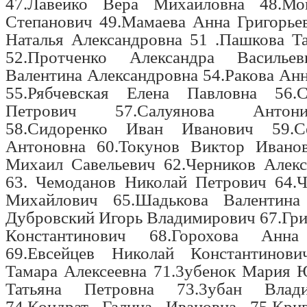
47.Лавейко Вера Михайловна 48.Мо
Степанович 49.Мамаева Анна Григорье
Наталья Александровна 51 .Пашкова Т
52.Протченко Александра Васильев
Валентина Александровна 54.Ракова Ан
55.Рябчевская Елена Павловна 56.С
Петрович 57.Салуянова Антон
58.Сидоренко Иван Иванович 59.С
Антоновна 60.Токунов Виктор Ивано
Михаил Савельевич 62.Черников Алек
63. Чемоданов Николай Петрович 64.
Михайлович 65.Шадькова Валентина
Дубровский Игорь Владимирович 67.Гр
Константинович 68.Горохова Анна
69.Евсейцев Николай Константинови
Тамара Алексеевна 71.3убенок Мария 
Татьяна Петровна 73.3убан Влад
74.Кондрат Галина Ивановна 75.Кри