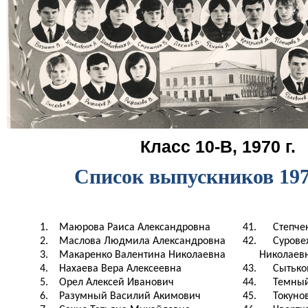
Класс 10-В, 1970 г.
Список выпускников 197
1.
Маюрова Раиса Александровна
41.
Степче
2.
Маслова Людмила Александровна
42.
Сурове
3.
Макаренко Валентина Николаевна
Николаев
4.
Нахаева Вера Алексеевна
43.
Сытько
5.
Орел Алексей Иванович
44.
Темный
6.
Разумный Василий Акимович
45.
Токуно