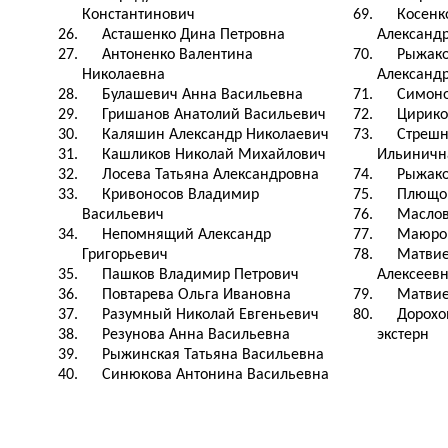
Константинович
69.
Косенк
26.
Асташенко Дина Петровна
Александ
27.
Антоненко Валентина
70.
Рыжако
Николаевна
Александ
28.
Булашевич Анна Васильевна
71.
Симоно
29.
Гришанов Анатолий Васильевич
72.
Цирико
30.
Каляшин Александр Николаевич
73.
Стрешн
31.
Кашликов Николай Михайлович
Ильиничн
32.
Лосева Татьяна Александровна
74.
Рыжако
33.
Кривоносов Владимир
75.
Плющов
Васильевич
76.
Маслов
34.
Непомнящий Александр
77.
Маюро
Григорьевич
78.
Матвие
35.
Пашков Владимир Петрович
Алексеев
36.
Повтарева Ольга Ивановна
79.
Матвие
37.
Разумный Николай Евгеньевич
80.
Дорохо
38.
Резунова Анна Васильевна
экстерн
39.
Рыжинская Татьяна Васильевна
40.
Синюкова Антонина Васильевна