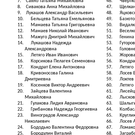
7.
Сахно Татьяна Михайловна
46.
Чвертк
8.
Сивакова Анна Михайловна
47.
Щелкан
9.
Лукашов Александр Васильевич
48.
Яцковс
10.
Бельцева Татьяна Емельянова
49.
Базюто
11.
Мамаева Татьяна Григорьевна
50.
Видалк
12.
Мамаев Николай Иванович
51.
Веселк
13.
Мажуго Дмитрий Михайлович
52.
Генина
14.
Лукашова Надежда
53.
Гуторо
Александровна
54.
Головн
15.
Летяго Иван Иванович
55.
Жорова
16.
Корсикова Пелагея Семеновна
56.
Кондра
17.
Кондрат Елена Антоновна
57.
Летяго
18.
Кривоносова Галина
58.
Лосев 
Дмитриевна
59.
Локтев
19.
Косенков Виктор Андреевич
60.
Летяго
20.
Зайцева Валентина
61.
Лисейц
Михайловна
62.
Лысков
21.
Гулакова Лидия Аврамовна
63.
Шалыги
22.
Грибанова Надежда Георгиевна
64.
Колбас
23.
Виноградов Александр
65.
Кругли
Николаевич
66.
Лосев 
24.
Бододько Валентина Федоровна
67.
Ломако
25.
Бородулин Виталий
68.
Заграб