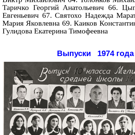
Таричко Георгий Анатольевич
66.
Цыг
Евгеньевич
67.
Святохо Надежда Мара
Мария Яковлевна
69.
Каиков Константи
Гулидова Екатерина Тимофеевна
Выпуски 1974 года