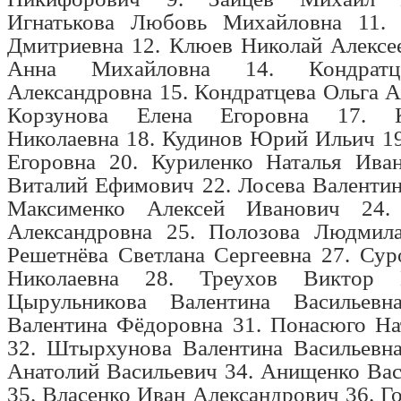
Игнатькова Любовь Михайловна
11
Дмитриевна
12.
Клюев Николай Алексе
Анна Михайловна
14.
Кондрат
Александровна
15.
Кондратцева Ольга А
Корзунова Елена Егоровна
17.
Николаевна
18.
Кудинов Юрий Ильич
1
Егоровна
20.
Куриленко Наталья Ива
Виталий Ефимович
22.
Лосева Валентин
Максименко Алексей Иванович
24
Александровна
25.
Полозова Людмил
Решетнёва Светлана Сергеевна
27.
Сур
Николаевна
28.
Треухов Виктор В
Цырульникова Валентина Васильевн
Валентина Фёдоровна
31.
Понасюго На
32.
Штырхунова Валентина Васильевна
Анатолий Васильевич
34.
Анищенко Вас
35.
Власенко Иван Александрович
36.
Г