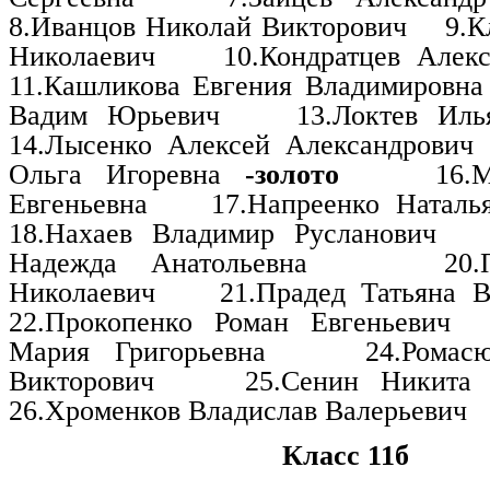
8.Иванцов Николай Викторович
9.К
Николаевич
10.Кондратцев Алек
11.Кашликова Евгения Владимировна
Вадим Юрьевич
13.Локтев Иль
14.Лысенко Алексей Александрович
Ольга Игоревна
-золото
16.
Евгеньевна
17.Напреенко Наталь
18.Нахаев Владимир Русланович
Надежда Анатольевна
20
Николаевич
21.Прадед Татьяна 
22.Прокопенко Роман Евгеньевич
Мария Григорьевна
24.Ромас
Викторович
25.Сенин Никита 
26.Хроменков Владислав Валерьевич
Класс 11б