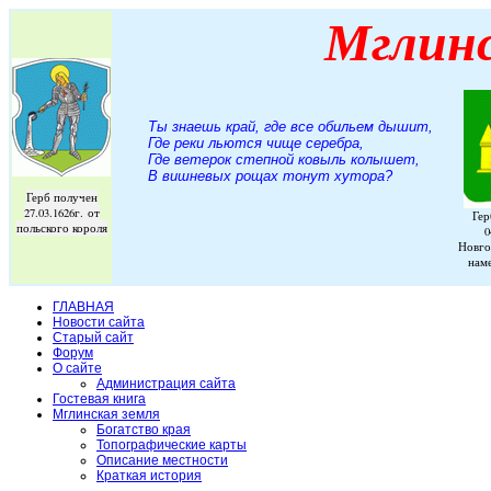
Мглин
Ты знаешь край, где все обильем дышит,
Где реки льются чище серебра,
Где ветерок степной ковыль колышет,
В вишневых рощах тонут хутора
?
Герб получен
27.03.1626г. от
Гер
польского короля
0
Новго
нам
ГЛАВНАЯ
Новости сайта
Старый сайт
Форум
О сайте
Администрация сайта
Гостевая книга
Мглинская земля
Богатство края
Топографические карты
Описание местности
Краткая история