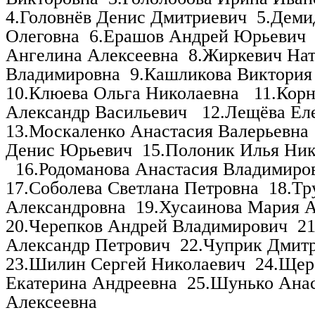
4.Головнёв Денис Дмитриевич
5.Деми
Олеговна
6.Ерашов Андрей Юрьевич
Ангелина Алексеевна
8.Жиркевич Нат
Владимировна
9.Кашликова Виктория
10.Клюева Ольга Николаевна
11.Кор
Александр Васильевич
12.Лещёва Ел
13.Москаленко Анастасия Валерьевна
Денис Юрьевич
15.Полоник Илья Ник
16.Родоманова Анастасия Владимиро
17.Соболева Светлана Петровна
18.Тр
Александровна
19.Хусаинова Мария 
20.Черепков Андрей Владимирович
2
Александр Петрович
22.Чуприк Дмит
23.Шилин Сергей Николаевич
24.Щер
Екатерина Андреевна
25.Шунько Ана
Алексеевна