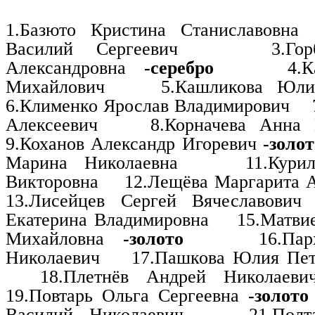
1.Базюто Кристина Станиславовна
Василий Сергеевич
3.Го
Александровна
-серебро
4.
Михайлович
5.Кашликова Юли
6.Клименко Ярослав Владимирович
Алексеевич
8.Корначева Анна
9.Коханов Александр Игоревич
-золот
Марина Николаевна
11.Кури
Викторовна
12.Лещёва Маргарита 
13.Лисейцев Сергей Вячеславович
Екатерина Владимировна
15.Матви
Михайловна
-золото
16.Па
Николаевич
17.Пашкова Юлия Пе
18.Плетнёв Андрей Николаев
19.Повтарь Ольга Сергеевна
-золото
Василий Николаевич
21.Полт