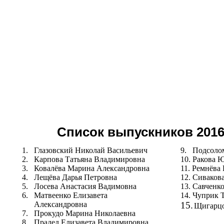
Список выпускников 201
1.
Глазовский Николай Васильевич
9.
Подсоло
2.
Карпова Татьяна Владимировна
10.
Ракова 
3.
Ковалёва Марина Александровна
11.
Ремнёва
4.
Лещёва Дарья Петровна
12.
Сивакова
5.
Лосева Анастасия Вадимовна
13.
Савченко
6.
Матвеенко Елизавета
14.
Чуприк Т
Александровна
15.
Щигарцо
7.
Прокудо Марина Николаевна
8.
Прадед Елизавета Владимировна