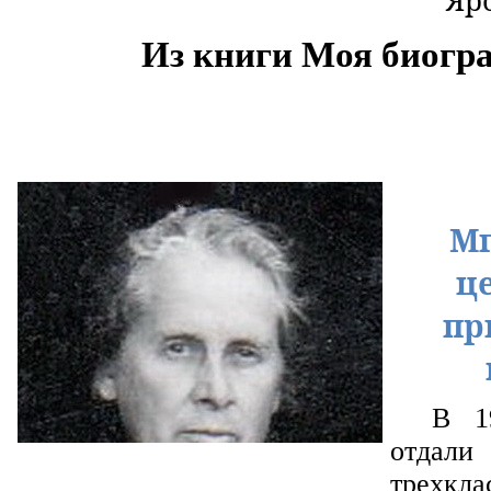
Яр
Из книги Моя биогр
Мг
ц
пр
В 1
отдал
трехкла