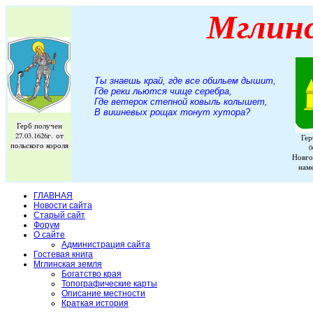
Мглин
Ты знаешь край, где все обильем дышит,
Где реки льются чище серебра,
Где ветерок степной ковыль колышет,
В вишневых рощах тонут хутора
?
Герб получен
27.03.1626г. от
Гер
польского короля
0
Новго
нам
ГЛАВНАЯ
Новости сайта
Старый сайт
Форум
О сайте
Администрация сайта
Гостевая книга
Мглинская земля
Богатство края
Топографические карты
Описание местности
Краткая история