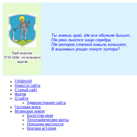
Ты знаешь край, где все обильем дышит,
Где реки льются чище серебра,
Где ветерок степной ковыль колышет,
В вишневых рощах тонут хутора
?
Герб получен
27.03.1626г. от польского
короля
ГЛАВНАЯ
Новости сайта
Старый сайт
Форум
О сайте
Администрация сайта
Гостевая книга
Мглинская земля
Богатство края
Топографические карты
Описание местности
Краткая история