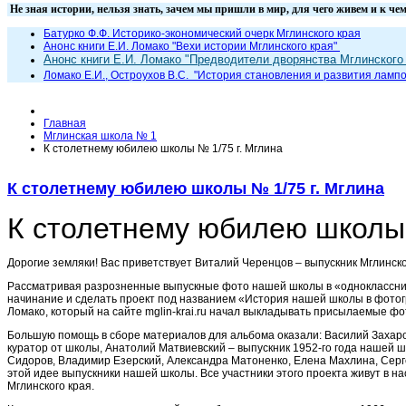
Не зная истории, нельзя знать, зачем мы пришли в мир, для чего жи
Батурко Ф.Ф. Историко-экономический очерк Мглинского края
Анонс книги Е.И. Ломако "Вехи истории Мглинского края"
Анонс книги Е.И. Ломако "Предводители дворянства Мглинского 
Ломако Е.И., Остроухов В.С. "
История становления и развития лампо
Главная
Мглинская школа № 1
К столетнему юбилею школы № 1/75 г. Мглина
К столетнему юбилею школы № 1/75 г. Мглина
К столетнему юбилею
школы 
Дорогие земляки! Вас приветствует Виталий Черенцов – выпускник Мглинск
Рассматривая разрозненные выпускные фото нашей школы в «одноклассник
начинание и сделать проект под названием «История нашей школы в фотог
Ломако, который на сайте mglin-krai.ru начал выкладывать присылаемые ф
Большую помощь в сборе материалов для альбома оказали: Василий Захар
куратор от школы, Анатолий Матвиевский – выпускник 1952-го года нашей 
Сидоров, Владимир Езерский, Александра Матоненко, Елена Махлина, Серг
этой идее выпускники нашей школы. Все участники этого проекта живут в на
Мглинского края.