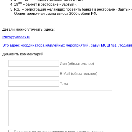
00
19
– банкет в ресторане «Зартый».
P.S.
– регистрация желающих посетить банкет в ресторане «Зартый»
Ориентировочная сумма взноса 2000 рублей РФ.
.
Детали можно уточнить здесь:
lzuza@yandex.ru
Это адрес координатора юбилейных мероприятий , завуч МСШ №1 Людмил
Добавить комментарий
Имя (обязательное)
E-Mail (обязательное)
Тема
Подписаться на уведомления о новых комментариях