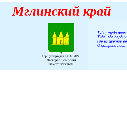
Мглинский
край
Туда, туда всем
Туда, где сердцу
Где из цветов в
О старине поет 
А. К. 
Герб утвержден 04.06.1782г.
Новгород-Северским
наместничеством