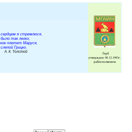
 сердцем я стремлюся,
 было так легко,
енок плетет Маруся,
слепой Грицко.
Толстой
Герб
утвержден
08.12.1983г.
райисполкомом