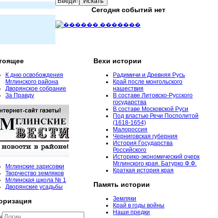
Сегодня событий нет
тоящее
Вехи истории
К дню освобождения
Радимичи и Древняя Русь
Мглинского района
Край после монгольского
Дворянское собрание
нашествия
За Правду
В составе Литовско-Русского
государства
В составе Московской Руси
Под властью Речи Посполитой
(1618-1654)
Малороссия
Черниговская губерния
История Государства
Российского
Историко-экономический очерк
Мглинского края. Батурко Ф.Ф.
Мглинские зарисовки
Краткая история края
Творчество земляков
Мглинская школа № 1
Память истории
Дворянские усадьбы
Земляки
оризация
Край в годы войны
Наши предки
н