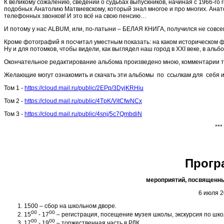
К великому сожалению, сведений о судьбах выпускников, начиная с 1966-го
подобных Анатолию Матвиевскому, который знал многое и про многих. Анато
телефонных звонков! И это всё на свою пенсию…
И потому у нас ALBUM, или, по-латыни – БЕЛАЯ КНИГА, получился не сов
Кроме фотографий я посчитал уместным показать: на каком историческом ф
Ну и для потомков, чтобы видели, как выглядел наш город в ХХI веке, в 
Окончательное редактирование альбома произведено мною, комментарии т
Желающие могут ознакомить и скачать эти альбомы по ссылкам для себя и
Том 1 -
https://cloud.mail.ru/public/2EPp/3DyjKRHiu
Том 2 -
https://cloud.mail.ru/public/4TpK/VitCfwNCx
Том 3 -
https://cloud.mail.ru/public/4snj/5c7QmbdiN
***
Прогр
мероприятий, посвящен
6 июля 2
1500 – сбор на школьном дворе.
00
00
15
- 17
– регистрация, посещение музея школы, экскурсия по шко
00
00
17
- 19
– торжественная часть в РДК.