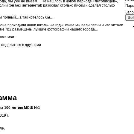
 года, мы уже не имеем… Не нашлось в новом периоде «летописцев»,
лий (он без интернета!) разослал столько писем и сделал столько
Паро
Запо
сем полный…а так хотелось бы…
Во
оне проходили наши школьные годы, какие мы пели песни и что читали.
альбоме №2 размещены лучшие фотографии нашего города…
оже мои.
 поделиться с друзьями
амма
ных 100-летию МСШ №1
019 г.
ле.