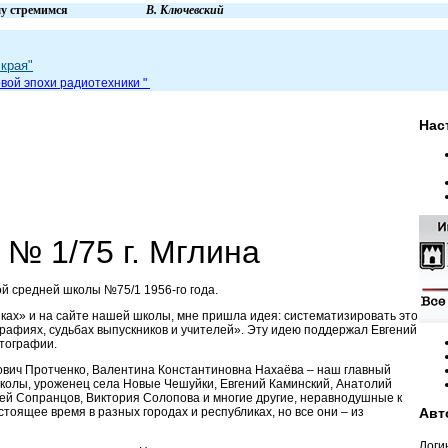
вем и к чему стремимся
В. Ключевский
края"
вой эпохи радиот
ехники
"
Нас
№ 1/75 г. Мглина
ой средней школы №75/1 1956-го года.
ах» и на сайте нашей школы, мне пришла идея: систематизировать это
рафиях, судьбах выпускников и учителей». Эту идею поддержал Евгений
отографии.
ович Протченко, Валентина Константиновна Нахаёва – наш главный
школы, уроженец села Новые Чешуйки, Евгений Каминский, Анатолий
ей Сопранцов, Виктория Солопова и многие другие, неравнодушные к
стоящее время в разных городах и республиках, но все они – из
Авт
Логи