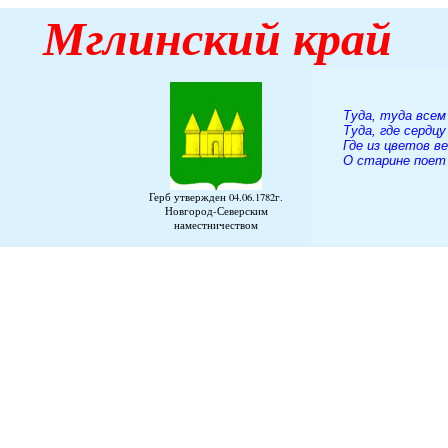
Мглинский
край
Туда, туда всем
Туда, где сердцу
Где из цветов в
О старине поет 
А. К. 
Герб утвержден 04.06.1782г.
Новгород-Северским
наместничеством