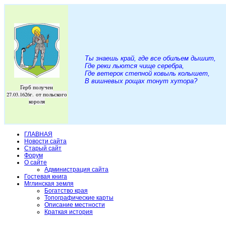
Ты знаешь край, где все обильем дышит,
Где реки льются чище серебра,
Где ветерок степной ковыль колышет,
В вишневых рощах тонут хутора
?
Герб получен
27.03.1626г. от польского
короля
ГЛАВНАЯ
Новости сайта
Старый сайт
Форум
О сайте
Администрация сайта
Гостевая книга
Мглинская земля
Богатство края
Топографические карты
Описание местности
Краткая история