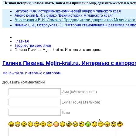
Не зная истории, нельзя знать, зачем мы пришли в мир, для чего жи
Батурко Ф.Ф. Историко-экономический очерк Мглинского края
Анонс книги Е.И. Ломако "Вехи истории Мглинского края"
Анонс книги Е.И. Ломако "Предводители дворянства Мглинского 
Ломако Е.И., Остроухов В.С. "
История становления и развития лампо
Главная
Творчество земляков
Галина Пикина. Mglin-krai.ru. Интервью с автором
Галина Пикина. Mglin-krai.ru. Интервью с авторо
Mglin-krai.ru. Интервью с автором
Добавить комментарий
Имя (обязательное)
E-Mail (обязательное)
Тема