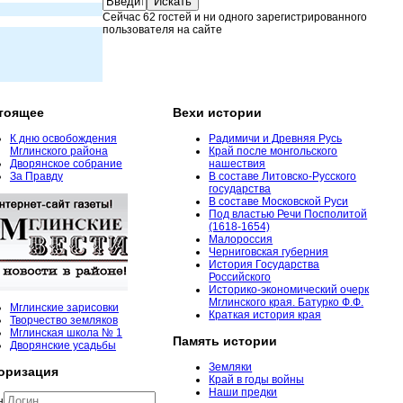
Сейчас 62 гостей и ни одного зарегистрированного
пользователя на сайте
тоящее
Вехи истории
К дню освобождения
Радимичи и Древняя Русь
Мглинского района
Край после монгольского
Дворянское собрание
нашествия
За Правду
В составе Литовско-Русского
государства
В составе Московской Руси
Под властью Речи Посполитой
(1618-1654)
Малороссия
Черниговская губерния
История Государства
Российского
Историко-экономический очерк
Мглинского края. Батурко Ф.Ф.
Мглинские зарисовки
Краткая история края
Творчество земляков
Мглинская школа № 1
Память истории
Дворянские усадьбы
Земляки
оризация
Край в годы войны
Наши предки
н