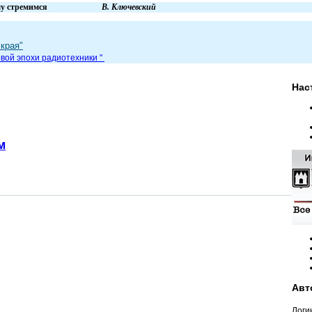
вем и к чему стремимся
В. Ключевский
края"
вой эпохи радиот
ехники
"
Нас
м
Авт
Логи