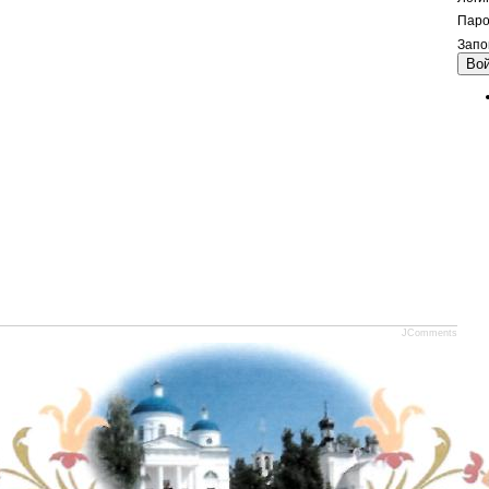
Паро
Запо
Во
JComments