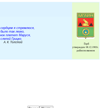
 сердцем я стремлюся,
 было так легко,
енок плетет Маруся,
слепой Грицко.
Толстой
Герб
утвержден
08.12.1983г.
райисполкомом