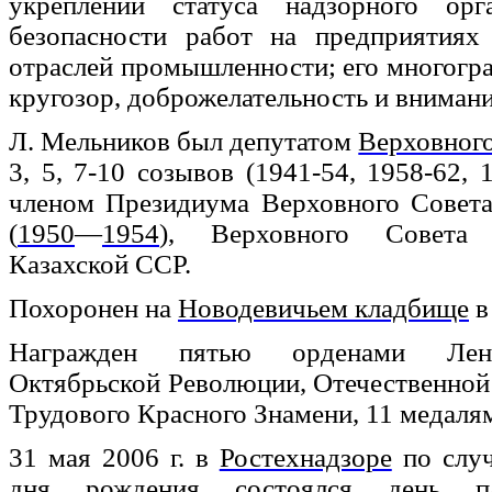
укреплении статуса надзорного орг
безопасности работ на предприятиях
отраслей промышленности; его многогр
кругозор, доброжелательность и вниман
Л. Мельников был депутатом
Верховног
3, 5, 7-10 созывов (1941-54, 1958-62, 
членом Президиума Верховного Совет
(
1950
—
1954
), Верховного Совета
Казахской ССР.
Похоронен на
Новодевичьем кладбище
в
Награжден пятью орденами Лен
Октябрьской Революции, Отечественной 
Трудового Красного Знамени, 11 медаля
31 мая 2006 г. в
Ростехнадзоре
по случ
дня рождения состоялся день п