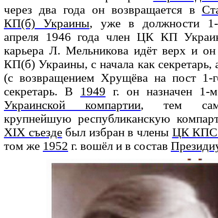
через два года он возвращается в
Ст
КП(б) Украины
, уже в должности 1-
апреля 1946 года член ЦК КП Украи
карьера Л. Мельникова идёт верх и о
КП(б) Украины, с начала как секретарь, а
(с возвращением Хрущёва на пост 1-г
секретарь. В
1949
г. он назначен 1-
Украинской компартии
, тем сам
крупнейшую республиканскую компар
ХIХ съезде
был избран в члены
ЦК КП
том же
1952
г. вошёл и в состав
Президи