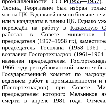
промышленности СССР(
1955
—
1957
)
Леонид Георгиевич был избран тольк
члены ЦК. В дальнейшем он больше не и
или в кандидаты в члены ЦК. Однако уж
переведён на работу в
Казахскую 
работал в Совете министров 1-
председателя (1957–1958 гг.), заместите
председатель Госплана (1958–1961 г
возглавил Госгортехнадзор (1961–1964 г
назначен председателем Госгортехн
1966 году республиканский комитет бы
Государственный комитет по надзор
ведением работ в промышленности и 
(
Госгортехнадзор
) при Совете Мин
председателем которого Мельников я
смерти в апреле 1981 года. Отмеча