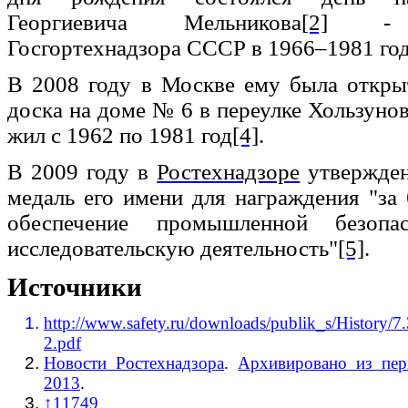
Георгиевича Мельникова
[2]
- пр
Госгортехнадзора СССР в 1966–1981 го
В 2008 году в Москве ему была откры
доска на доме № 6 в переулке Хользунов
жил с 1962 по 1981 год
[4]
.
В 2009 году в
Ростехнадзоре
утвержден
медаль его имени для награждения "за
обеспечение промышленной безопас
исследовательскую деятельность"
[5]
.
Источники
http://www.safety.ru/downloads/publik_s/Histo
2.pdf
Новости Ростехнадзора
.
Архивировано из пер
2013
.
↑
11749