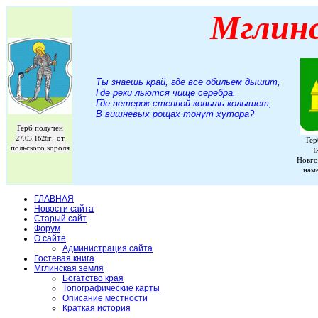
Мглин
Ты знаешь край, где все обильем дышит,
Где реки льются чище серебра,
Где ветерок степной ковыль колышет,
В вишневых рощах тонут хутора
?
Герб получен
27.03.1626г. от
Гер
польского короля
0
Новго
нам
ГЛАВНАЯ
Новости сайта
Старый сайт
Форум
О сайте
Администрация сайта
Гостевая книга
Мглинская земля
Богатство края
Топографические карты
Описание местности
Краткая история