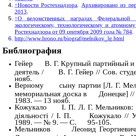
↑
Новости Ростехнадзора
.
Архивировано из пе
2013
.
↑
О ведомственных наградах Федера
экологическому, технологическому и атомн
Ростехнадзора от 09 сентября 2009 года № 784
.
http://www.hrono.ru/biograf/melnikov_lg.html
Библиография
Гейер В. Г. Крупный партийный и 
деятель / В. Г. Гейер // Сов. студ
нояб.
Верному сыну партии [Л. Г. Мел
мемориальная доска в Донецке] //
1983. — 13 нояб.
Кожукало І. П. Л. Г. Мельников: 
діяльності / І. П. Кожукало // У
1989. — № 9. — С. 95-105.
Мельников Леонид Георгиевич 