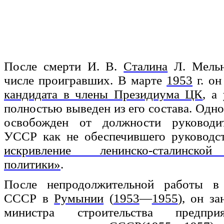
После смерти И. В.
Сталина
Л. Мельн
числе проигравших. В марте
1953
г. он
кандидата в члены Президиума ЦК
, а
полностью выведен из его состава. Одн
освобожден от должности руководи
УССР как не обеспечившего руководс
искривление ленинско-сталинской
политики»
.
После непродолжительной работы в 
СССР в
Румынии
(
1953
—
1955
), он з
министра строительства предпри