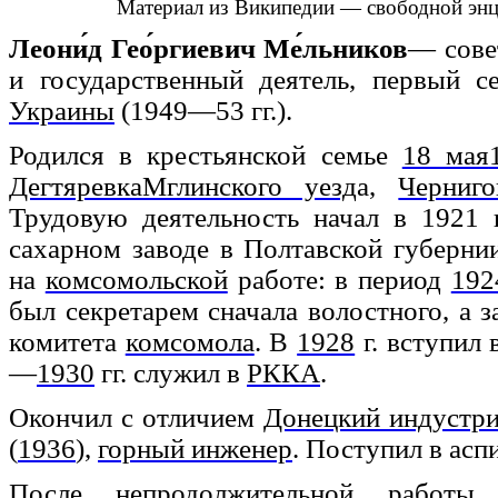
Материал из Википедии — свободной эн
Леони́д Гео́ргиевич Ме́льников
— сове
и государственный деятель, первый 
Украины
(1949—53 гг.).
Родился в крестьянской семье
18 мая
Дегтяревка
Мглинского уезд
а,
Черниго
Трудовую деятельность начал в 1921 
сахарном заводе в Полтавской губерни
на
комсомольской
работе: в период
192
был секретарем сначала волостного, а з
комитета
комсомола
. В
1928
г. вступил
—
1930
гг. служил в
РККА
.
Окончил с отличием
Донецкий индустри
(
1936
),
горный инженер
. Поступил в асп
После непродолжительной работы