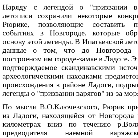
Наряду с легендой о "призвании ва
летописи сохранили некоторые конк
Рюрике, позволяющие составить п
событиях в Новгороде, которые обр
основу этой легенды. В Ипатьевской лет
данные о том, что до Новгорода 
построеном им городе-замке в Ладоге. Э
подтверждаемое скандинавскими источ
археологическими находками предмето
происхождения в районе Ладоги, подры
легенды о "призвании варягов" из-за мор
По мысли В.О.Ключевского, Рюрик пр
из Ладоги, находящейся от Новгорода 
километрах вниз по течению р.Волх
предводителя наемной варяжс