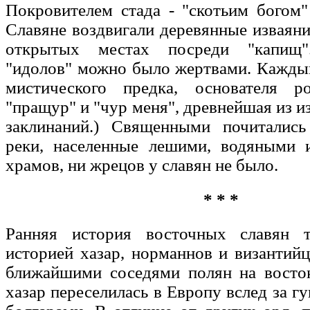
Покровителем стада - "скотьим богом"
Славяне воздвигали деревянные изваяни
открытых местах посреди "капищ"
"идолов" можно было жертвами. Кажды
мистического предка, основателя р
"пращур" и "чур меня", древнейшая из и
заклинаний.) Священными почиталис
реки, населенные лешими, водяными 
храмов, ни жрецов у славян не было.
* * *
Ранняя история восточных славян т
историей хазар, норманнов и византий
ближайшими соседями полян на восток
хазар переселилась в Европу вслед за г