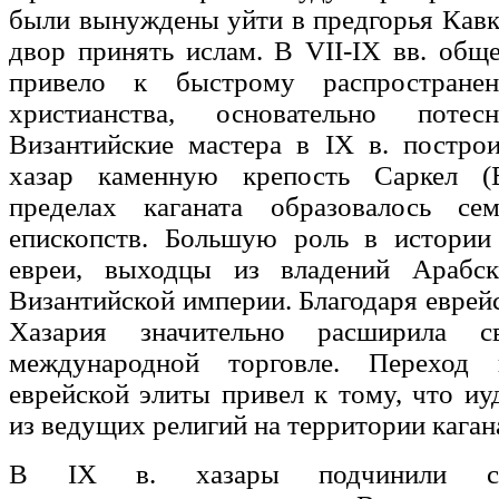
были вынуждены уйти в предгорья Кавказ
двор принять ислам. В VII-IX вв. общ
привело к быстрому распростране
христианства, основательно потес
Византийские мастера в IX в. постро
хазар каменную крепость Саркел (
пределах каганата образовалось се
епископств. Большую роль в истории
евреи, выходцы из владений Арабск
Византийской империи. Благодаря еврей
Хазария значительно расширила с
международной торговле. Переход
еврейской элиты привел к тому, что иу
из ведущих религий на территории каган
В IX в. хазары подчинили се