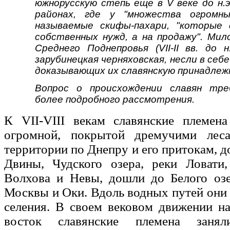
южнорусскую степь еще в V веке до н.э
районах, где у "множества огромн
называемые скифы-пахари, "которые
собственных нужд, а на продажу". Мил
Среднего Поднепровья (VII-II вв. до н
зарубинецкая черняховская, несли в себ
доказывающих их славянскую принадлеж
Вопрос о происхождении славян тре
более подробного рассмотрения.
К VII-VIII векам славянские племена
огромной, покрытой дремучими лес
территории по Днепру и его притокам, д
Двины, Чудского озера, реки Ловати,
Волхова и Невы, дошли до Белого озе
Москвы и Оки. Вдоль водных путей они 
селения. В своем вековом движении на
восток славянские племена занял