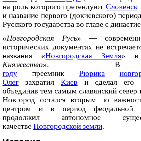
на роль которого претендуют
Словенск
и название первого (докиевского) перио
Русского государства во главе с династи
«
Новгородская Русь
» — современно
исторических документах не встречает
названия «
Новгородская Земля
» и
Княжество
».
году
преемник
Рюрика
новго
Олег
захватил
Киев
и сделал его с
объединив тем самым славянский север и
Новгород остался вторым по важнос
центром и в период феодальной р
продолжил автономное суще
качестве
Новгородской земли
.