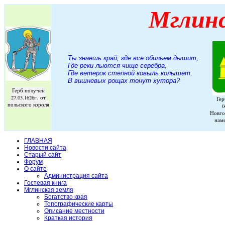
Мглин
Ты знаешь край, где все обильем дышит,
Где реки льются чище серебра,
Где ветерок степной ковыль колышет,
В вишневых рощах тонут хутора
?
Герб получен
27.03.1626г. от
Гер
польского короля
0
Новго
нам
ГЛАВНАЯ
Новости сайта
Старый сайт
Форум
О сайте
Администрация сайта
Гостевая книга
Мглинская земля
Богатство края
Топографические карты
Описание местности
Краткая история