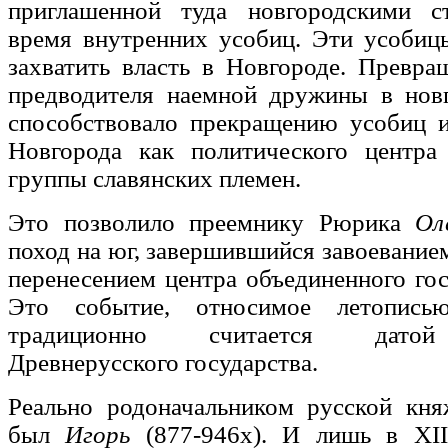
приглашенной туда новгородскими с
время внутренних усобиц. Эти усобиц
захватить власть в Новгороде. Превр
предводителя наемной дружины в новг
способствовало прекращению усобиц 
Новгорода как политического центра
группы славянских племен.
Это позволило преемнику Рюрика
Ол
поход на юг, завершившийся завоевание
перенесением центра объединенного гос
Это событие, относимое летопись
традиционно считается датой
Древнерусского государства.
Реально родоначальником русской кня
был
Игорь
(877-946х). И лишь в XII