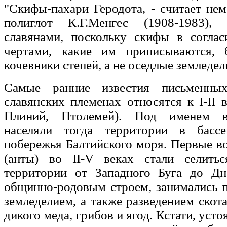
"Скифы-пахари Геродота, - считает не
полиглот К.Г.Менгес (1908-1983)
славянами, поскольку скифы в согла
чертами, какие им приписываются, 
кочевники степей, а не оседлые земледел
Самые ранние известия письменны
славянских племенах относятся к I-II в
Плиний, Птолемей). Под именем в
населяли тогда территории в басс
побережья Балтийского моря. Первые в
(анты) во II-V веках стали селить
территории от Западного Буга до Д
общинно-родовым строем, занимались 
земледелием, а также разведением скота
дикого меда, грибов и ягод. Кстати, уст