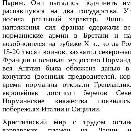
Париж. Они пытались подчинить им
распавшуюся на два государства. Уг
носила реальный характер. Лишь 
напряжения сил франки одержали ве
норманнские армии в Бретани и на
возобновился на рубеже X в., когда Ро
15-20 тысяч воинов, захватил северо-за
Франции и основал герцогство Норманд
вся Англия была обложена данью в 
конунгов (военных предводителей, ко
время норманны открыли Гренланди
европейцев достигли берегов Сев
Норманнские княжества появили
побережьях Италии и Сицилии.
Христианский мир с трудом остан
варварских племен из Дании и