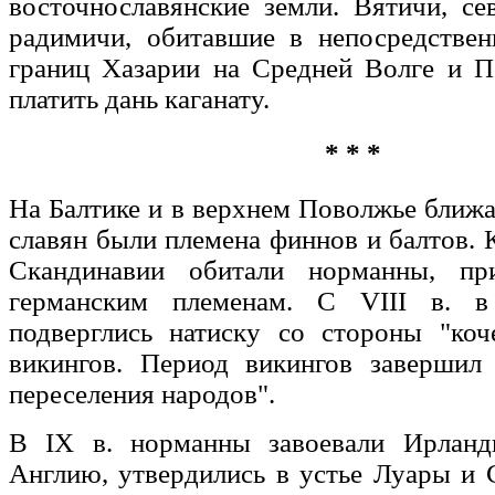
восточнославянские земли. Вятичи, се
радимичи, обитавшие в непосредствен
границ Хазарии на Средней Волге и П
платить дань каганату.
* * *
На Балтике и в верхнем Поволжье бли
славян были племена финнов и балтов. К
Скандинавии обитали норманны, пр
германским племенам. С VIII в. 
подверглись натиску со стороны "коч
викингов. Период викингов завершил 
переселения народов".
В IX в. норманны завоевали Ирлан
Англию, утвердились в устье Луары и