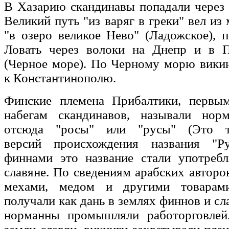
В Хазарию скандинавы попадали через
Великий путь "из варяг в греки" вел из
"в озеро великое Нево" (Ладожское), 
Ловать через волоки на Днепр и в 
(Черное море). По Черному морю вики
к Константинополю.
Финские племена Прибалтики, первы
набегам скандинавов, называли норм
отсюда "росы" или "русы" (Это т
версий происхождения названия "Ру
финнами это название стали употребл
славяне. По сведениям арабских авторо
мехами, медом и другими товарам
получали как дань в землях финнов и сл
норманны промышляли работорговлей