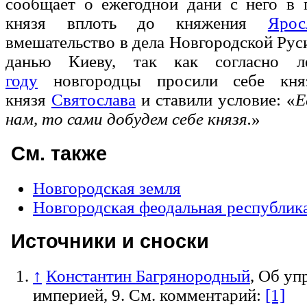
сообщает о ежегодной дани с него в 
князя вплоть до княжения
Ярос
вмешательство в дела Новгородской Рус
данью Киеву, так как согласно 
году
новгородцы просили себе кня
князя
Святослава
и ставили условие: «
Е
нам, то сами добудем себе князя.
»
См. также
Новгородская земля
Новгородская феодальная республик
Источники и сноски
↑
Константин Багрянородный
, Об уп
империей, 9. См. комментарий:
[1]