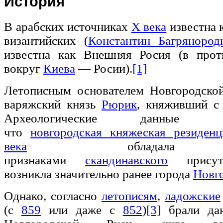
История
В арабских источниках
X века
известна 
византийских (
Константин Багрянород
известна как Внешняя Росия (в прот
вокруг
Киева
— Росии).
[1]
Летописным основателем Новгородской
варяжский князь
Рюрик
, княживший 
Археологические данные свид
что
новгородская княжеская резиденц
века
обладала я
признаками
скандинавского
присутс
возникла значительно ранее города
Новг
Однако, согласно
летописям
,
ладожские
(c
859
или даже с
852
)
[3]
брали дан