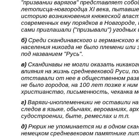
"призвании варягов" представляет соб
летописца-новгородца XI века, пытавш
историю возникновения княжеской власт
современных ему порядков в Новгороде,
сами приглашали ("призывали") угодных 
б)
Среди скандинавского и германского
населения никогда не было племени или 
под названием "Русь".
в)
Скандинавы не могли оказать никаког
влияния на жизнь средневековой Руси, п
отставали от нее в общественном разв
не было городов, на 100 лет позже к ни
христианство, письменность, чеканка 
г)
Варяги-иноплеменники не оставили на
следов в языке, обычаях, верованиях, а
судостроении, быте, ремеслах и т.п.
д)
Рюрик не упоминается ни в одном ска
немецком средневековом памятнике ли