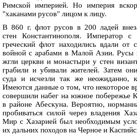
Римской империей. Но империя вскор
"хаканами русов" лицом к лицу.
В 860 г. флот русов в 200 ладей вне
стен Константинополя. Император с
греческий флот находились вдали от 
войной с арабами в Малой Азии. Русы 
жгли церкви и монастыри у стен визан
грабили и убивали жителей. Затем он
суда и исчезли так же неожиданно, к
Имеются данные о том, что некоторое в
совершили набег на южное побережье 
в районе Абескуна. Вероятно, норман
пробиваться силой через владения Хаза
Мир с Хазарией был необходимым усло
их дальних походов на Черное и Каспийс