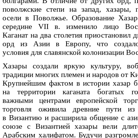
болгарами. В отличие от других орд,
поволжские степи на запад, хазары, 
осели в Поволжье. Образование Хазар
середине VII в. изменило лицо Вос
Каганат на два столетия приостановил 
орд из Азии в Европу, что создало
условия для славянской колонизации Во
Хазары создали яркую культуру, во
традиции многих племен и народов от Ки
Крупнейшим фактом в истории хазар б
на территории каганата богатых го
важными центрами европейской торг
торговля оживила древние пути из
в Византию и расширила общение с аз
союзе с Византией хазары вели дли
Арабским халифатом. Будучи разгромл