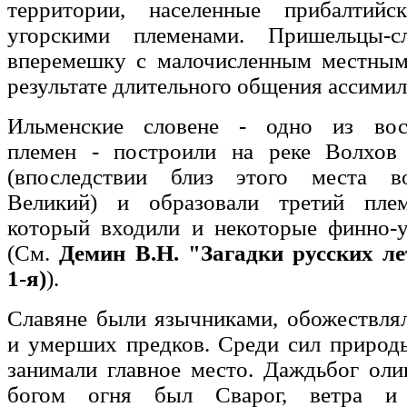
территории, населенные прибалтий
угорскими племенами. Пришельцы-сл
вперемешку с малочисленным местным
результате длительного общения ассимил
Ильменские словене - одно из вост
племен - построили на реке Волхов
(впоследствии близ этого места в
Великий) и образовали третий пле
который входили и некоторые финно-у
(См.
Демин В.Н. "Загадки русских ле
1-я)
).
Славяне были язычниками, обожествля
и умерших предков. Среди сил природ
занимали главное место. Даждьбог оли
богом огня был Сварог, ветра и 