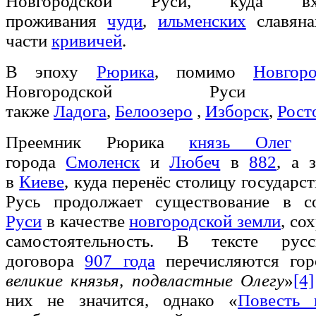
Новгородской Руси, куда вх
проживания
чуди
,
ильменских
славян
части
кривичей
.
В эпоху
Рюрика
, помимо
Новгоро
Новгородской Руси уп
также
Ладога
,
Белоозеро
,
Изборск
,
Рост
Преемник Рюрика
князь Олег
по
города
Смоленск
и
Любеч
в
882
, а 
в
Киеве
, куда перенёс столицу государс
Русь продолжает существование в 
Руси
в качестве
новгородской земли
, со
самостоятельность. В тексте русск
договора
907 года
перечисляются гор
великие князья, подвластные Олегу
»
[4]
них не значится, однако «
Повесть 