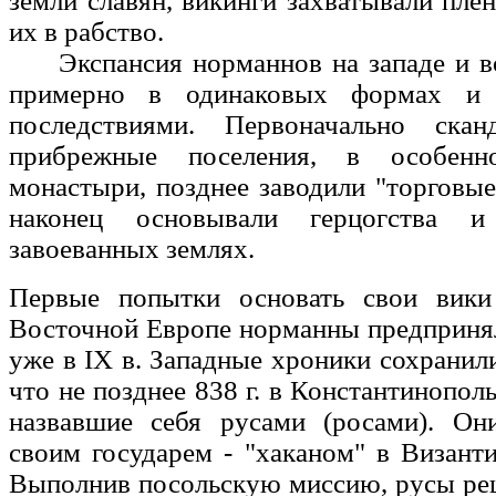
земли славян, викинги захватывали пле
их в рабство.
Экспансия норманнов на западе и во
примерно в одинаковых формах и 
последствиями. Первоначально скан
прибрежные поселения, в особенн
монастыри, позднее заводили "торговые 
наконец основывали герцогства и
завоеванных землях.
Первые попытки основать свои вики
Восточной Европе норманны предприня
уже в IX в. Западные хроники сохранили
что не позднее 838 г. в Константинопол
назвавшие себя русами (росами). О
своим государем - "хаканом" в Визан
Выполнив посольскую миссию, русы ре