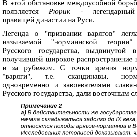
В этой обстановке междоусобной борь
появляется
Рюрик
- легендарный 
правящей династии на Руси.
Легенда о "призвании варягов" лег
называемой "норманнской теории"
Русского государства, выдвинутой 
получившей широкое распространение к
и за рубежом. С точки зрения норм
"варяги", т.е. скандинавы, нор
одновременно и завоевателями славян
Русского государства, дали восточным 
Примечание 2
а)
В действительности же государствен
начала складываться задолго до IX века
относятся походы врягов-норманнов в В
Исследования летописей доказывают, ч