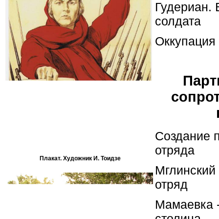
Гудериан.
солдата
Оккупация
Парт
сопро
Создание п
отряда
Плакат. Художник И. Тоидзе
Мглинский 
отряд
Мамаевка -
столица