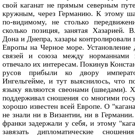
свой каганат не прямым северным путе
кружным, через Германию. К этому ша
по-видимому, не столько передвижен
сколько позиция, занятая Хазарией. 
Дона и Днепра, хазары контролировали 
Европы на Черное море. Установление
связей и союза между норманнами 
отвечало их интересам. Покинув Конста
русов прибыли ко двору императ
Ингельгейме, и тут выяснилось, что 
языку являются свеонами (шведами). Х
поддерживал сношения со многими гос
хорошо известен всей Европе. О "кагана
не знали ни в Византии, ни в Германии
франки задержали у себя, и этому "кага
завязать дипломатические сношен